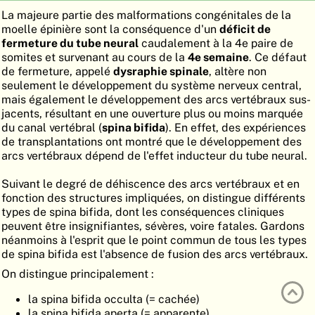
La majeure partie des malformations congénitales de la
ATLAS
EMBRYOLOGY
moelle épinière sont la conséquence d'un
déficit de
fermeture du tube neural
caudalement à la 4e paire de
RECHERCHER
somites et survenant au cours de la
4e semaine
. Ce défaut
AIDE
de fermeture, appelé
dysraphie spinale
, altère non
seulement le développement du système nerveux central,
mais également le développement des arcs vertébraux sus-
jacents, résultant en une ouverture plus ou moins marquée
DE
du canal vertébral (
spina bifida
). En effet, des expériences
de transplantations ont montré que le développement des
EN
arcs vertébraux dépend de l'effet inducteur du tube neural.
Suivant le degré de déhiscence des arcs vertébraux et en
fonction des structures impliquées, on distingue différents
types de spina bifida, dont les conséquences cliniques
peuvent être insignifiantes, sévères, voire fatales. Gardons
néanmoins à l'esprit que le point commun de tous les types
de spina bifida est l'absence de fusion des arcs vertébraux.
On distingue principalement :
la spina bifida occulta (= cachée)
la spina bifida aperta (= apparente)