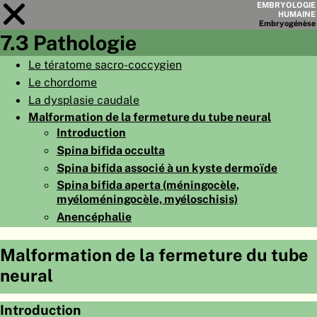
EMBRYOLOGIE
HUMAINE
Embryo
génèse
7.3 Pathologie
Module
7
Le tératome sacro-coccygien
Le chordome
LISTE DES CHAPITRES
La dysplasie caudale
OBJECTIFS
Malformation de la fermeture du tube neural
Introduction
RÉSUMÉ
Spina bifida occulta
◀
▶
PAGES
Spina bifida associé à un kyste dermoïde
Spina bifida aperta (méningocèle,
myéloméningocèle, myéloschisis)
Anencéphalie
ACCUEIL
Malformation de la fermeture du tube
neural
EMBRYO
GÉNÈSE
ORGANO
GÉNÈSE
Introduction