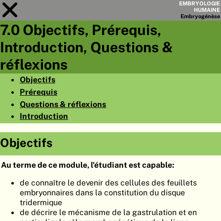
EMBRYOLOGIE
HUMAINE
Embryo
génèse
7.0 Objectifs, Prérequis,
Module
7
Introduction, Questions &
LISTE DES CHAPITRES
réflexions
OBJECTIFS
Objectifs
Prérequis
RÉSUMÉ
Questions & réflexions
◀
▶
PAGES
Introduction
Objectifs
Au terme de ce module, l'étudiant est capable:
ACCUEIL
de connaître le devenir des cellules des feuillets
embryonnaires dans la constitution du disque
EMBRYO
GÉNÈSE
tridermique
de décrire le mécanisme de la gastrulation et en
ORGANO
GÉNÈSE