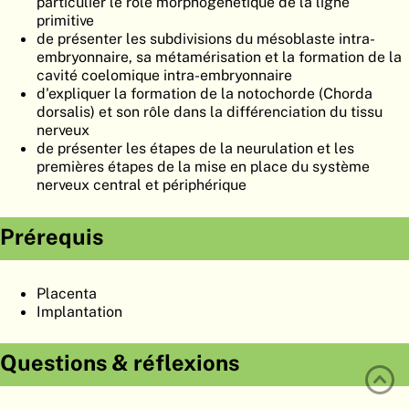
particulier le rôle morphogénétique de la ligne
ATLAS
EMBRYOLOGY
primitive
de présenter les subdivisions du mésoblaste intra-
RECHERCHER
embryonnaire, sa métamérisation et la formation de la
cavité coelomique intra-embryonnaire
AIDE
d'expliquer la formation de la notochorde (Chorda
dorsalis) et son rôle dans la différenciation du tissu
nerveux
de présenter les étapes de la neurulation et les
DE
premières étapes de la mise en place du système
nerveux central et périphérique
EN
Prérequis
Placenta
Implantation
Questions & réflexions