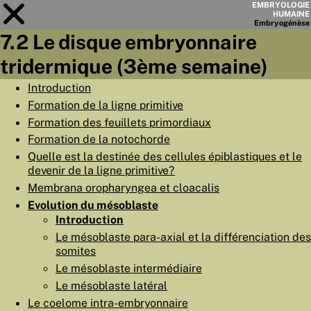
EMBRYOLOGIE
HUMAINE
Embryo
génèse
7.2 Le disque embryonnaire
Module
7
tridermique (3ème semaine)
LISTE DES CHAPITRES
Introduction
Formation de la ligne primitive
OBJECTIFS
Formation des feuillets primordiaux
RÉSUMÉ
Formation de la notochorde
Quelle est la destinée des cellules épiblastiques et le
◀
▶
PAGES
devenir de la ligne primitive?
Membrana oropharyngea et cloacalis
Evolution du mésoblaste
Introduction
Le mésoblaste para-axial et la différenciation des
ACCUEIL
somites
Le mésoblaste intermédiaire
EMBRYO
GÉNÈSE
Le mésoblaste latéral
ORGANO
GÉNÈSE
Le coelome intra-embryonnaire