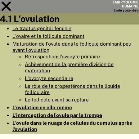
EMBRYOLOGIE
HUMAINE
Embryo
génèse
4.1 L'ovulation
Module
4
Le tractus génital féminin
L'ovaire et le follicule dominant
LISTE DES CHAPITRES
Maturation de l'ovule dans le follicule dominant peu
OBJECTIFS
avant l'ovulation
Rétrospection: l'ovocyte primaire
RÉSUMÉ
Achèvement de la première division de
maturation
◀
▶
PAGES
L'ovocyte secondaire
Le rôle de la progestérone dans le liquide
folliculaire
Le follicule avant sa rupture
L'ovulation en elle-même
ACCUEIL
L'interception de l'ovule par la trompe
EMBRYO
GÉNÈSE
L'ovule dans le nuage de cellules du cumulus après
l'ovulation
ORGANO
GÉNÈSE