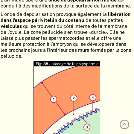
conduit à des modifications de la surface de la membrane.
ATLAS
EMBRYOLOGY
L'onde de dépolarisation provoque également la
libération
RECHERCHER
dans l'espace périvitellin du contenu
de toutes petites
vésicules
qui se trouvent du côté interne de la membrane
AIDE
de l'ovule. La zone pellucide s'en trouve «durcie». Elle ne
laisse plus passer les spermatozoïdes et elle offre une
meilleure protection à l'embryon qui se développera dans
les prochains jours à l'intérieur des murs formés par la zone
DE
pellucide.
EN
Fig. 38 -
blocage de la polyspermie