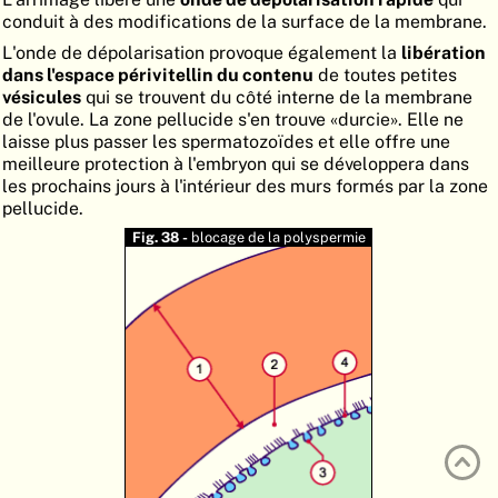
conduit à des modifications de la surface de la membrane.
ATLAS
EMBRYOLOGY
L'onde de dépolarisation provoque également la
libération
RECHERCHER
dans l'espace périvitellin du contenu
de toutes petites
vésicules
qui se trouvent du côté interne de la membrane
AIDE
de l'ovule. La zone pellucide s'en trouve «durcie». Elle ne
laisse plus passer les spermatozoïdes et elle offre une
meilleure protection à l'embryon qui se développera dans
les prochains jours à l'intérieur des murs formés par la zone
DE
pellucide.
EN
Fig. 38 -
blocage de la polyspermie