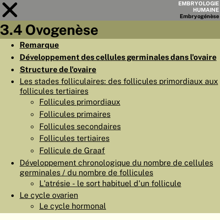
EMBRYOLOGIE
HUMAINE
Embryo
génèse
3.4 Ovogenèse
Module
3
Remarque
Développement des cellules germinales dans l'ovaire
LISTE DES CHAPITRES
Structure de l'ovaire
OBJECTIFS
Les stades folliculaires: des follicules primordiaux aux
follicules tertiaires
RÉSUMÉ
Follicules primordiaux
◀
▶
Follicules primaires
PAGES
Follicules secondaires
Follicules tertiaires
Follicule de Graaf
Développement chronologique du nombre de cellules
germinales / du nombre de follicules
ACCUEIL
L'atrésie - le sort habituel d'un follicule
EMBRYO
GÉNÈSE
Le cycle ovarien
Le cycle hormonal
ORGANO
GÉNÈSE