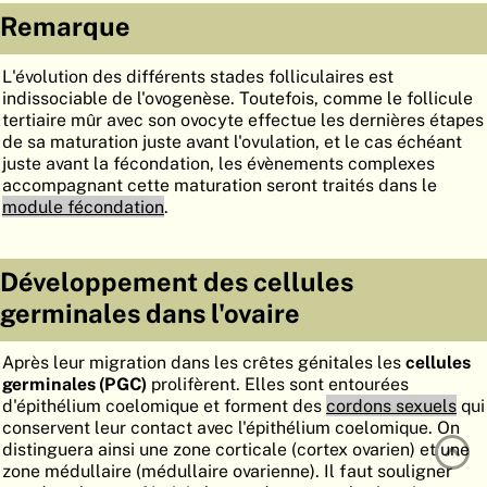
Remarque
ATLAS
EMBRYOLOGY
RECHERCHER
L'évolution des différents stades folliculaires est
indissociable de l'ovogenèse. Toutefois, comme le follicule
AIDE
tertiaire mûr avec son ovocyte effectue les dernières étapes
de sa maturation juste avant l'ovulation, et le cas échéant
juste avant la fécondation, les évènements complexes
accompagnant cette maturation seront traités dans le
DE
module fécondation
.
EN
Développement des cellules
germinales dans l'ovaire
Après leur migration dans les crêtes génitales les
cellules
germinales (PGC)
prolifèrent. Elles sont entourées
d'épithélium coelomique et forment des
cordons sexuels
qui
conservent leur contact avec l'épithélium coelomique. On
distinguera ainsi une zone corticale (cortex ovarien) et une
zone médullaire (médullaire ovarienne). Il faut souligner