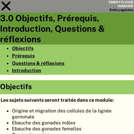
EMBRYOLOGIE
HUMAINE
Embryo
génèse
3.0 Objectifs, Prérequis,
Module
3
Introduction, Questions &
LISTE DES CHAPITRES
réflexions
OBJECTIFS
Objectifs
Prérequis
RÉSUMÉ
Questions & réflexions
◀
▶
PAGES
Introduction
Objectifs
Les sujets suivants seront traités dans ce module:
ACCUEIL
Origine et migration des cellules de la lignée
germinale
EMBRYO
GÉNÈSE
Ebauche des gonades mâles
Ebauche des gonades femelles
ORGANO
GÉNÈSE