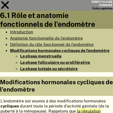
EMBRYOLOGIE
HUMAINE
Embryo
génèse
6.1 Rôle et anatomie
Module
6
fonctionnels de l'endomètre
LISTE DES CHAPITRES
Introduction
Anatomie fonctionnelle de l'endomètre
OBJECTIFS
Définition du rôle fonctionnel de l'endomètre
RÉSUMÉ
Modifications hormonales cycliques de l'endomètre
La phase menstruelle
◀
▶
PAGES
La phase folliculaire ou proliférative
La phase lutéale ou sécrétoire
Modifications hormonales cycliques de
l'endomètre
ACCUEIL
EMBRYO
GÉNÈSE
L'endomètre est soumis à des modifications hormonales
cycliques
durant toute la période d'activité génitale (de la
ORGANO
GÉNÈSE
puberté à la ménopause). Rappelons que
la régulation