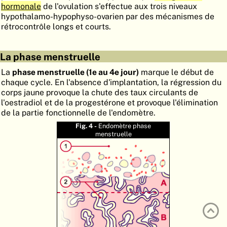
hormonale
de l'ovulation s'effectue aux trois niveaux
ATLAS
EMBRYOLOGY
hypothalamo-hypophyso-ovarien par des mécanismes de
rétrocontrôle longs et courts.
RECHERCHER
AIDE
La phase menstruelle
La
phase menstruelle (1e au 4e jour)
marque le début de
chaque cycle. En l'absence d'implantation, la régression du
DE
corps jaune provoque la chute des taux circulants de
l'oestradiol et de la progestérone et provoque l'élimination
EN
de la partie fonctionnelle de l'endomètre.
Fig. 4 -
Endomètre phase
menstruelle