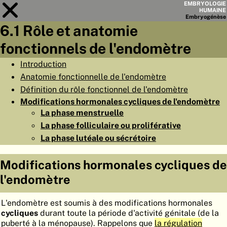
EMBRYOLOGIE
HUMAINE
Embryo
génèse
6.1 Rôle et anatomie
Module
6
fonctionnels de l'endomètre
LISTE DES CHAPITRES
Introduction
Anatomie fonctionnelle de l'endomètre
OBJECTIFS
Définition du rôle fonctionnel de l'endomètre
RÉSUMÉ
Modifications hormonales cycliques de l'endomètre
La phase menstruelle
◀
▶
PAGES
La phase folliculaire ou proliférative
La phase lutéale ou sécrétoire
Modifications hormonales cycliques de
l'endomètre
ACCUEIL
EMBRYO
GÉNÈSE
L'endomètre est soumis à des modifications hormonales
cycliques
durant toute la période d'activité génitale (de la
ORGANO
GÉNÈSE
puberté à la ménopause). Rappelons que
la régulation