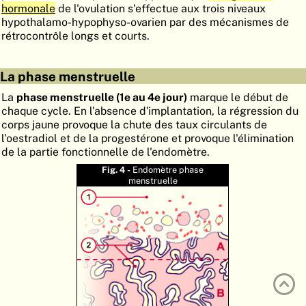
hormonale
de l'ovulation s'effectue aux trois niveaux
ATLAS
EMBRYOLOGY
hypothalamo-hypophyso-ovarien par des mécanismes de
rétrocontrôle longs et courts.
RECHERCHER
AIDE
La phase menstruelle
La
phase menstruelle (1e au 4e jour)
marque le début de
chaque cycle. En l'absence d'implantation, la régression du
DE
corps jaune provoque la chute des taux circulants de
l'oestradiol et de la progestérone et provoque l'élimination
EN
de la partie fonctionnelle de l'endomètre.
Fig. 4 -
Endomètre phase
menstruelle