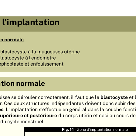
 l'implantation
on normale
 blastocyste à la muqueuses utérine
lastocyste à l'endomètre
rophoblaste et enfouissement
ation normale
uisse se dérouler correctement, il faut que le
blastocyste
et 
ir. Ces deux structures indépendantes doivent donc subir des
es
. L'implantation s'effectue en général dans la couche fonct
supérieure et postérieure
du corps utérin et ceci au cours de
 du cycle menstruel.
Fig. 14 -
Zone d'implantation normale