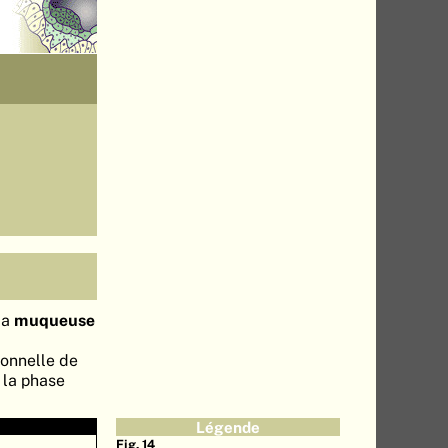
la
muqueuse
ionnelle de
 la phase
Légende
Fig. 14