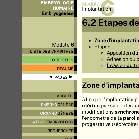
6
EMBRYOLOGIE
Module
HUMAINE
Implantation
Embryo
génèse
6.2 Etapes de
Zone d'implantati
Module
6
Etapes
LISTE DES CHAPITRES
Apposition du
Adhésion du b
OBJECTIFS
Invasion du t
RÉSUMÉ
◀
▶
PAGES
Zone d'implant
ACCUEIL
Afin que l'implantation p
EMBRYO
GÉNÈSE
utérine
puissent interag
modifications
synchron
ORGANO
GÉNÈSE
l'endomètre de la
paroi 
ATLAS
EMBRYOLOGY
progestative (sécrétoire)
RECHERCHER