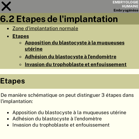
EMBRYOLOGIE
HUMAINE
Embryo
génèse
6.2 Etapes de l'implantation
Module
6
Zone d'implantation normale
Etapes
LISTE DES CHAPITRES
Apposition du blastocyste à la muqueuses
OBJECTIFS
utérine
Adhésion du blastocyste à l'endomètre
RÉSUMÉ
Invasion du trophoblaste et enfouissement
◀
▶
PAGES
Etapes
De manière schématique on peut distinguer 3 étapes dans
l'implantation:
ACCUEIL
Apposition du blastocyste à la muqueuses utérine
Adhésion du blastocyste à l'endomètre
EMBRYO
GÉNÈSE
Invasion du trophoblaste et enfouissement
ORGANO
GÉNÈSE