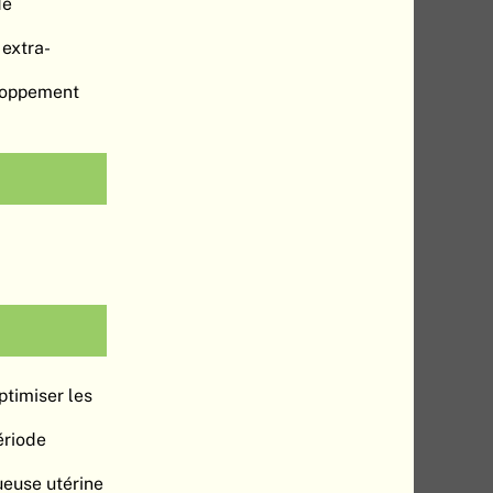
de
 extra-
eloppement
timiser les
ériode
ueuse utérine