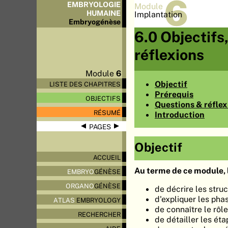
6
EMBRYOLOGIE
Module
HUMAINE
Implantation
Embryo
génèse
6.0 Objectifs
réflexions
Module
6
Objectif
LISTE DES CHAPITRES
Prérequis
OBJECTIFS
Questions & réflex
RÉSUMÉ
Introduction
◀
▶
PAGES
Objectif
ACCUEIL
Au terme de ce module, l
EMBRYO
GÉNÈSE
ORGANO
GÉNÈSE
de décrire les stru
d'expliquer les ph
ATLAS
EMBRYOLOGY
de connaître le rô
RECHERCHER
de détailler les éta