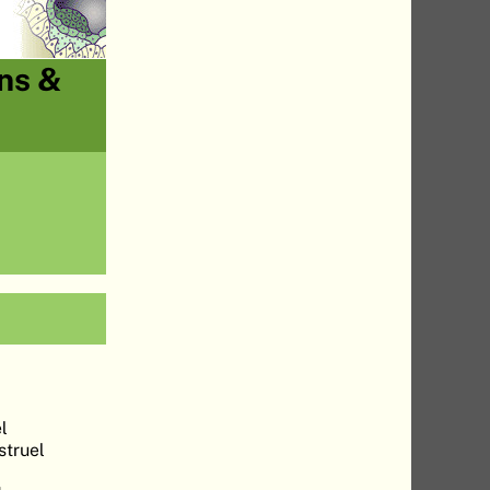
ons &
l
struel