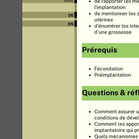
de rapporter les m
AIDE
l'implantation
de mentionner les 
DE
utérines
EN
d'énumérer les inte
d'une grossesse
Prérequis
Fécondation
Préimplantation
Questions & réf
Comment assurer un
conditions de déve
Comment les apports
implantatoire qui p
Quels mécanismes d