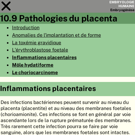
EMBRYOLOGIE
HUMAINE
Embryo
génèse
10.9 Pathologies du placenta
Module
10
Introduction
Anomalies de l'implantation et de forme
LISTE DES CHAPITRES
La toxémie gravidique
OBJECTIFS
L'érythroblastose foetale
Inflammations placentaires
RÉSUMÉ
Môle hydatiforme
◀
▶
PAGES
Le choriocarcinome
Inflammations placentaires
Des infections bactériennes peuvent survenir au niveau du
ACCUEIL
placenta (placentite) et au niveau des membranes foetales
(chorioamionite). Ces infections se font en général par voie
EMBRYO
GÉNÈSE
ascendante lors de la rupture prématurée des membranes.
Très rarement cette infection pourra se faire par voie
ORGANO
GÉNÈSE
sanguine, alors que les membranes foetales sont intactes.