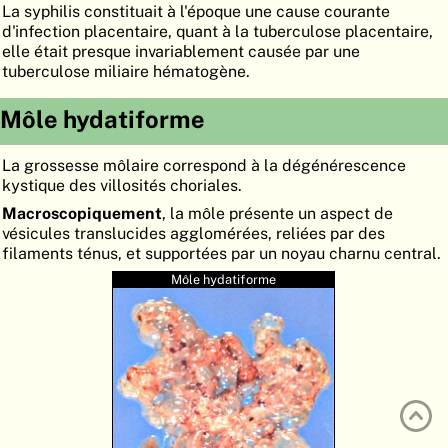
La syphilis constituait à l'époque une cause courante
ATLAS
EMBRYOLOGY
d'infection placentaire, quant à la tuberculose placentaire,
elle était presque invariablement causée par une
RECHERCHER
tuberculose miliaire hématogène.
AIDE
Môle hydatiforme
La grossesse môlaire correspond à la dégénérescence
DE
kystique des villosités choriales.
EN
Macroscopiquement
, la môle présente un aspect de
vésicules translucides agglomérées, reliées par des
filaments ténus, et supportées par un noyau charnu central.
Môle hydatiforme