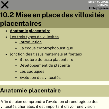
EMBRYOLOGIE
HUMAINE
Embryo
génèse
10.2 Mise en place des villosités
Module
10
placentaires
LISTE DES CHAPITRES
Anatomie placentaire
Les trois types de villosités
OBJECTIFS
Introduction
RÉSUMÉ
La coque cytotrophoblastique
Jonction des tissus maternels et foetaux
◀
▶
PAGES
Structure du tissu placentaire
Développement du placenta
Les caduques
Evolution des villosités
ACCUEIL
Anatomie placentaire
EMBRYO
GÉNÈSE
Afin de bien comprendre l'évolution chronologique des
ORGANO
GÉNÈSE
villosités choriales, il est important d'avoir une vision