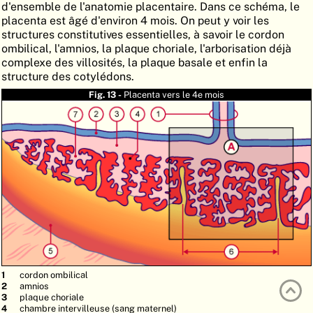
d'ensemble de l'anatomie placentaire. Dans ce schéma, le
ATLAS
EMBRYOLOGY
placenta est âgé d'environ 4 mois. On peut y voir les
structures constitutives essentielles, à savoir le cordon
RECHERCHER
ombilical, l'amnios, la plaque choriale, l'arborisation déjà
complexe des villosités, la plaque basale et enfin la
AIDE
structure des cotylédons.
Fig. 13 -
Placenta vers le 4e mois
DE
EN
cordon ombilical
amnios
plaque choriale
chambre intervilleuse (sang maternel)