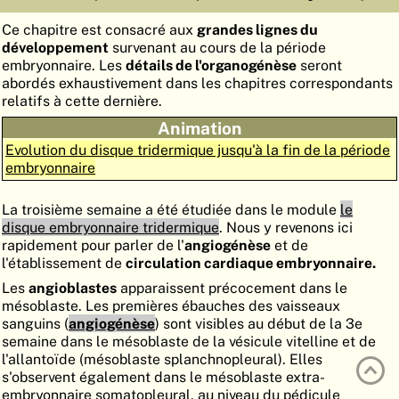
ATLAS
EMBRYOLOGY
Ce chapitre est consacré aux
grandes lignes du
développement
survenant au cours de la période
RECHERCHER
embryonnaire. Les
détails de l'organogénèse
seront
abordés exhaustivement dans les chapitres correspondants
AIDE
relatifs à cette dernière.
Animation
Evolution du disque tridermique jusqu'à la fin de la période
DE
embryonnaire
EN
La troisième semaine a été étudiée dans le module
le
disque embryonnaire tridermique
. Nous y revenons ici
rapidement pour parler de l'
angiogénèse
et de
l'établissement de
circulation cardiaque embryonnaire.
Les
angioblastes
apparaissent précocement dans le
mésoblaste. Les premières ébauches des vaisseaux
sanguins (
angiogénèse
) sont visibles au début de la 3e
semaine dans le mésoblaste de la vésicule vitelline et de
l'allantoïde (mésoblaste splanchnopleural). Elles
s'observent également dans le mésoblaste extra-
embryonnaire somatopleural, au niveau du pédicule