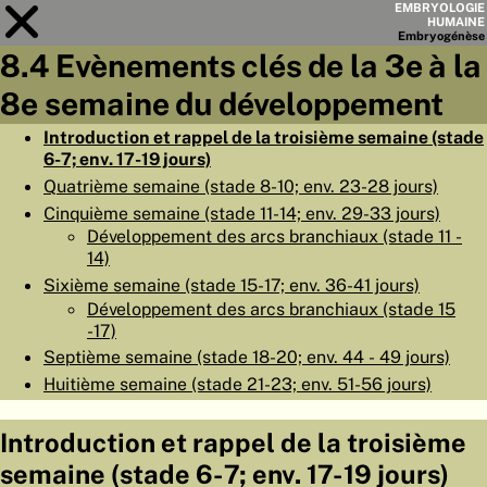
EMBRYOLOGIE
HUMAINE
Embryo
génèse
8.4 Evènements clés de la 3e à la
Module
8
8e semaine du développement
LISTE DES CHAPITRES
Introduction et rappel de la troisième semaine (stade
6-7; env. 17-19 jours)
OBJECTIFS
Quatrième semaine (stade 8-10; env. 23-28 jours)
RÉSUMÉ
Cinquième semaine (stade 11-14; env. 29-33 jours)
Développement des arcs branchiaux (stade 11 -
◀
▶
PAGES
14)
Sixième semaine (stade 15-17; env. 36-41 jours)
Développement des arcs branchiaux (stade 15
-17)
Septième semaine (stade 18-20; env. 44 - 49 jours)
Huitième semaine (stade 21-23; env. 51-56 jours)
ACCUEIL
EMBRYO
GÉNÈSE
Introduction et rappel de la troisième
semaine (stade 6-7; env. 17-19 jours)
ORGANO
GÉNÈSE