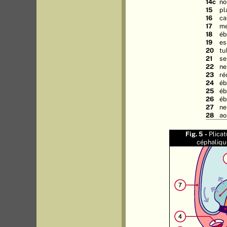
14c
no
15
pl
16
ca
17
me
18
éb
19
es
20
tu
21
se
22
ne
23
ré
24
éb
25
éb
26
éb
27
ne
28
ao
Fig. 5 -
Plica
céphaliqu