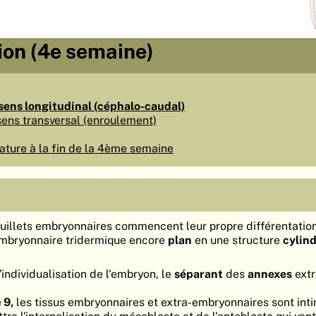
ion (4e semaine)
 sens longitudinal (céphalo-caudal)
 sens transversal (enroulement)
cature à la fin de la 4ème semaine
euillets embryonnaires commencent leur propre différentation
embryonnaire tridermique encore
plan
en une structure
cylin
individualisation de l'embryon, le
séparant
des
annexes
extr
e
9,
les tissus embryonnaires et extra-embryonnaires sont int
tre l'internalisation du mésoblaste et de l'entoblaste qui vont