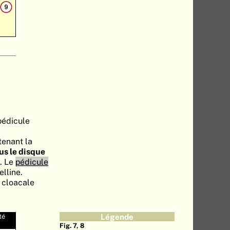
pédicule
tenant la
us le disque
. Le
pédicule
elline.
e cloacale
té
Légende
Fig. 7, 8