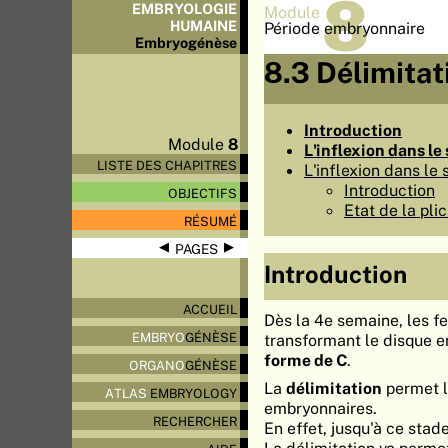
8
EMBRYOLOGIE
Module
HUMAINE
Période embryonnaire
Embryo
génèse
8.3 Délimitat
Introduction
Module
8
L'inflexion dans le
LISTE DES CHAPITRES
L'inflexion dans le
Introduction
OBJECTIFS
Etat de la pli
RÉSUMÉ
◀
▶
PAGES
Introduction
ACCUEIL
Dès la 4e semaine, les f
EMBRYO
GÉNÈSE
transformant le disque 
forme de C
.
ORGANO
GÉNÈSE
La
délimitation
permet l'
ATLAS
EMBRYOLOGY
embryonnaires.
RECHERCHER
En effet, jusqu'à ce stad
La délimitation va permet