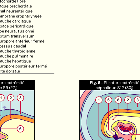
tochorde libre
aque préchordale
nal neurentérique
mbrane oropharyngée
auche cardiaque
pace péricardique
be neural fusionné
ptum transversum
uropore antérieur fermé
cessus caudal
auche thyroïdienne
auche pulmonaire
auche hépatique
uropore postérieur fermé
rte dorsale
ture extrémité
Fig. 6 -
Plicature extrémité
e S9 (27j)
céphalique S12 (30j)