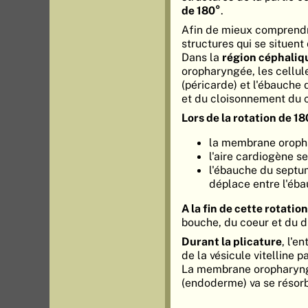
de 180°
.
Afin de mieux comprendre
structures qui se situent
Dans la
région céphaliq
oropharyngée, les cellu
(péricarde) et l'ébauche
et du cloisonnement du 
Lors de la rotation de 1
la membrane orophar
l'aire cardiogène s
l'ébauche du septum
déplace entre l'ébau
A la fin de cette rotation
bouche, du coeur et du 
Durant la plicature
, l'e
de la vésicule vitelline 
La membrane oropharyngé
(endoderme) va se résorb