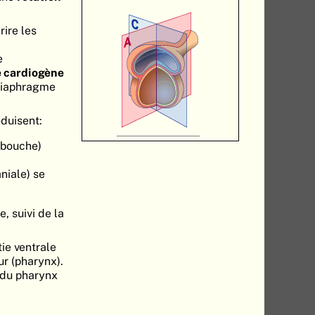
ire les
e
e cardiogène
 diaphragme
oduisent:
 bouche)
niale) se
, suivi de la
ie ventrale
ur (pharynx).
 du pharynx