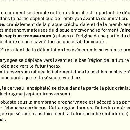
 comment se déroule cette rotation, il est important de décr
 dans la partie céphalique de l'embryon avant la délimitation.
ue
, crânialement de la plaque préchordale et de la membran
les mésenchymateuses du disque embryonnaire forment l'
air
 du
septum transversum
(qui sera à l'origine d'une partie du
coelome en une cavité thoracique et abdominale).
80°
résultant de la délimitation les évènements suivants se pr
yngée se déplace vers l'avant et le bas (région de la future
e déplace vers le futur thorax
 transversum (située initialement dans la position la plus crâ
che cardiaque et la vésicule vitelline.
,
le cerveau (encéphale) se situe dans la partie la plus crâniale
diaphragme (septum transversum).
ntoblaste sous la membrane oropharyngée est séparé à sa part
par l'ébauche cardiaque. Cette région formera l'intestin antérie
e qui sépare transitoirement la future bouche (ectoderme)
er.