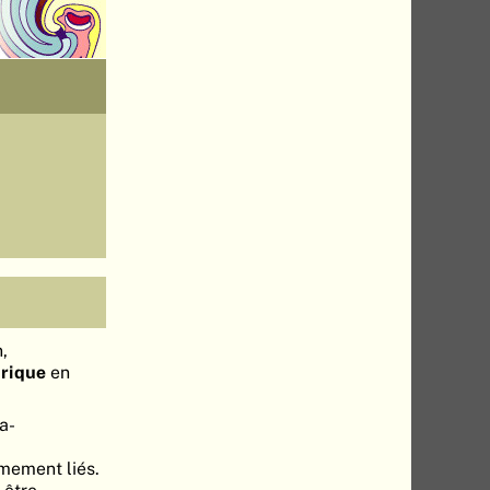
,
drique
en
a-
imement liés.
 être