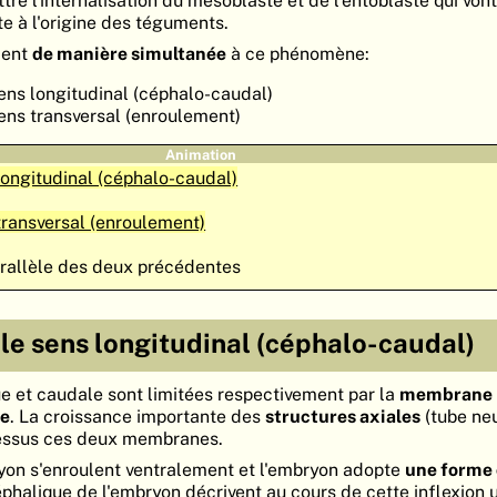
te à l'origine des téguments.
dent
de manière simultanée
à ce phénomène:
 sens longitudinal (céphalo-caudal)
 sens transversal (enroulement)
Animation
longitudinal (céphalo-caudal)
transversal (enroulement)
arallèle des deux précédentes
 le sens longitudinal (céphalo-caudal)
e et caudale sont limitées respectivement par la
membrane
le
. La croissance importante des
structures axiales
(tube neu
essus ces deux membranes.
yon s'enroulent ventralement et l'embryon adopte
une forme 
céphalique de l'embryon décrivent au cours de cette inflexion