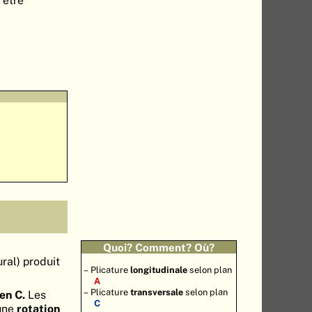
Quoi? Comment? Où?
ral) produit
Plicature
longitudinale
selon plan
A
Plicature
transversale
selon plan
en C.
Les
C
 une
rotation