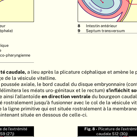
eur
8
Intestin antérieur
éphale)
9
Septum transversum
dique
e
co-pharyngienne
ité caudale,
a lieu après la plicature céphalique et amène le 
 de la vésicule vitelline.
e poussée axiale, le bord caudal du disque embryonnaire (con
élimitera les méats uro-génitaux et le rectum)
s'infléchit
so
 ainsi l'allantoïde
en direction ventrale
du bourgeon caudal
 rostralement jusqu'à fusionner avec le col de la vésicule vit
 la ligne primitive qui est située rostralement à la membran
aintenant située en dessous de celle-ci.
e de l'extrémité
Fig. 8 -
Plicature de l'extrémi
S9 (27j)
caudale S12 (30j)