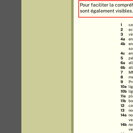
Pour faciliter la compré
sont également visibles
1
ca
2
ec
3
vé
4a
en
4b
en
so
4c
en
5
pé
6a
al
6b
al
7
M
8
me
9
Pr
10a
li
10b
li
11a
pl
11b
bo
12
ca
13
no
14a
no
ve
14b
no
ve