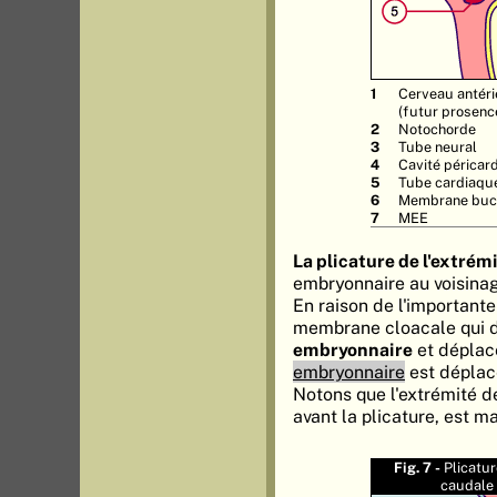
Cerveau antéri
(futur prosenc
Notochorde
Tube neural
Cavité péricar
Tube cardiaqu
Membrane buc
MEE
La plicature de l'extrém
embryonnaire au voisinage
En raison de l'important
membrane cloacale qui d
embryonnaire
et déplace
embryonnaire
est déplacé
Notons que l'extrémité de
avant la plicature, est m
Fig. 7 -
Plicatur
caudale 