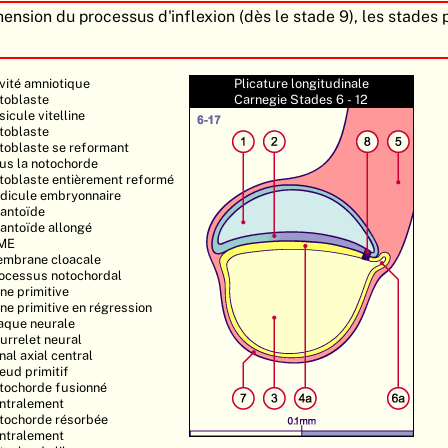
hension du processus d'inflexion (dès le stade 9), les stades
.
vité amniotique
Plicature longitudinale
toblaste
Carnegie Stades 6 - 12
sicule vitelline
toblaste
toblaste se reformant
us la notochorde
toblaste entièrement reformé
dicule embryonnaire
lantoïde
lantoïde allongé
ME
mbrane cloacale
ocessus notochordal
gne primitive
gne primitive en régression
aque neurale
urrelet neural
nal axial central
eud primitif
tochorde fusionné
ntralement
tochorde résorbée
ntralement