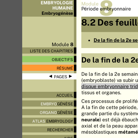
8
EMBRYOLOGIE
Module
HUMAINE
Période embryonnaire
Embryo
génèse
8.2 Des feuill
De la fin de la 2e 
Module
8
LISTE DES CHAPITRES
De la fin de la 
OBJECTIFS
RÉSUMÉ
De la fin de la 2e semain
◀
▶
PAGES
(embryoblaste) va subir 
disque embryonnaire tri
tissus et organes.
ACCUEIL
Ces processus de prolifér
EMBRYO
GÉNÈSE
A la fin de cette période,
ORGANO
GÉNÈSE
grande partie du système
neurale
) est déjà ébauc
ATLAS
EMBRYOLOGY
axial et de la peau appa
RECHERCHER
mésoblastiques
métamé