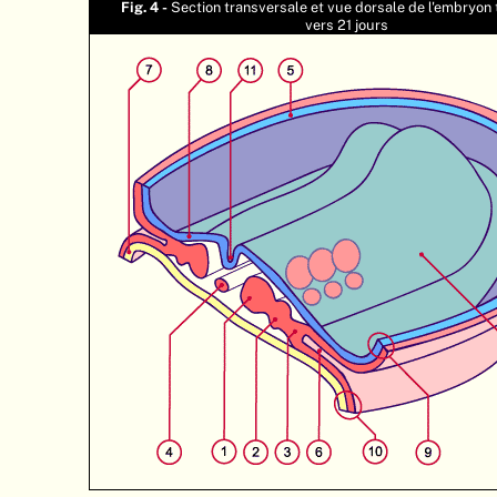
Fig. 4 -
Section transversale et vue dorsale de l'embryon
vers 21 jours