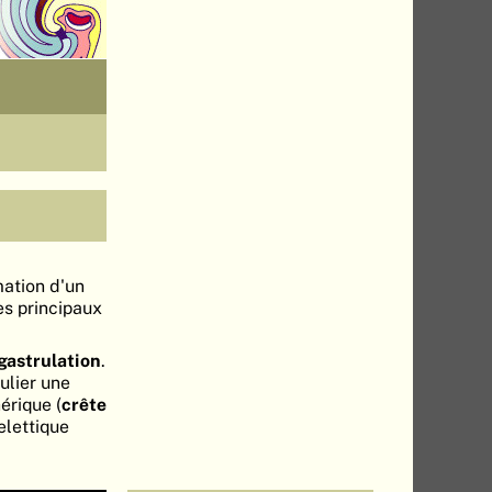
mation d'un
es principaux
gastrulation
.
culier une
érique (
crête
elettique