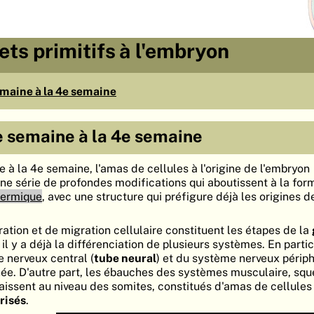
ets primitifs à l'embryon
semaine à la 4e semaine
2e semaine à la 4e semaine
e à la 4e semaine, l'amas de cellules à l'origine de l'embryon
une série de profondes modifications qui aboutissent à la for
dermique
, avec une structure qui préfigure déjà les origines d
ation et de migration cellulaire constituent les étapes de la
 il y a déjà la différenciation de plusieurs systèmes. En parti
 nerveux central (
tube neural
) et du système nerveux périph
hée. D'autre part, les ébauches des systèmes musculaire, squ
raissent au niveau des somites, constitués d'amas de cellules
risés
.