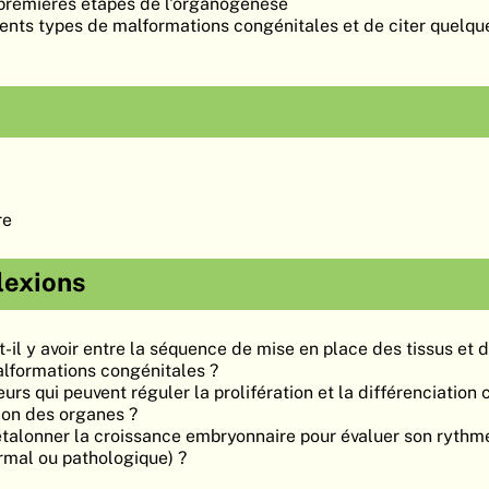
 premières étapes de l'organogénèse
érents types de malformations congénitales et de citer quelq
re
lexions
t-il y avoir entre la séquence de mise en place des tissus et
alformations congénitales ?
urs qui peuvent réguler la prolifération et la différenciation c
ion des organes ?
alonner la croissance embryonnaire pour évaluer son rythm
mal ou pathologique) ?