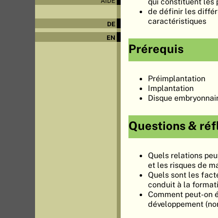
qui constituent les
AIDE
de définir les diff
caractéristiques
DE
EN
Prérequis
Préimplantation
Implantation
Disque embryonnai
Questions & réf
Quels relations peu
et les risques de m
Quels sont les facte
conduit à la format
Comment peut-on ét
développement (nor