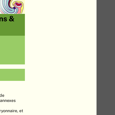
ons &
 de
x annexes
yonnaire, et