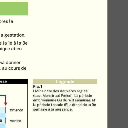
rès la
la gestation.
e la 1e à la 3e
mique et en
 va donner
, au cours de
esse
Légende
Fig. 1
LMP = date des dernières règles
(Last Menstrual Period). La période
embryonnaire (A) dure 8 semaines et
la période foetale (B) s'étend de la 9e
semaine à la naissance.