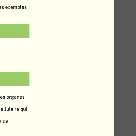
ues exemples
 des organes
ellulaire qui
e de