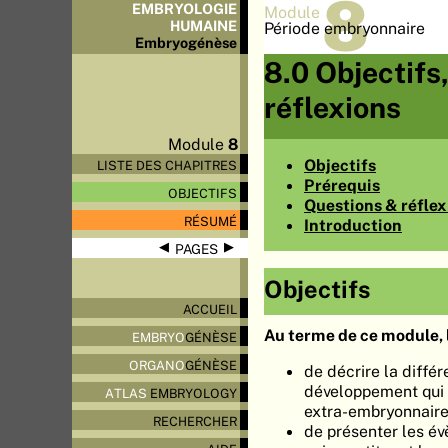
8
EMBRYOLOGIE
Module
HUMAINE
Période embryonnaire
Embryo
génèse
8.0 Objectifs
réflexions
Module
8
Objectifs
LISTE DES CHAPITRES
Prérequis
OBJECTIFS
Questions & réflex
RÉSUMÉ
Introduction
◀
▶
PAGES
Objectifs
ACCUEIL
Au terme de ce module, l
EMBRYO
GÉNÈSE
ORGANO
GÉNÈSE
de décrire la diffé
développement qui c
ATLAS
EMBRYOLOGY
extra-embryonnair
RECHERCHER
de présenter les év