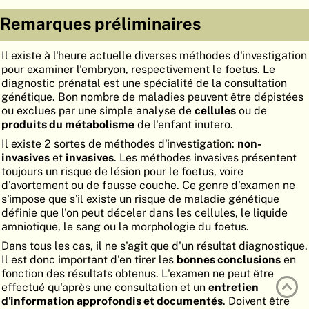
ATLAS
EMBRYOLOGY
Remarques préliminaires
RECHERCHER
Il existe à l'heure actuelle diverses méthodes d'investigation
pour examiner l'embryon, respectivement le foetus. Le
AIDE
diagnostic prénatal est une spécialité de la consultation
génétique. Bon nombre de maladies peuvent être dépistées
ou exclues par une simple analyse de
cellules
ou de
DE
produits du métabolisme
de l'enfant inutero.
Il existe 2 sortes de méthodes d'investigation:
non-
EN
invasives
et
invasives
. Les méthodes invasives présentent
toujours un risque de lésion pour le foetus, voire
d'avortement ou de fausse couche. Ce genre d'examen ne
s'impose que s'il existe un risque de maladie génétique
définie que l'on peut déceler dans les cellules, le liquide
amniotique, le sang ou la morphologie du foetus.
Dans tous les cas, il ne s'agit que d'un résultat diagnostique.
Il est donc important d'en tirer les
bonnes conclusions
en
fonction des résultats obtenus. L'examen ne peut être
effectué qu'après une consultation et un
entretien
d'information approfondis et documentés
. Doivent être