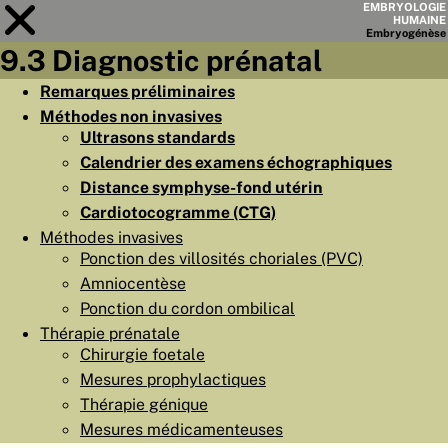
EMBRYOLOGIE
HUMAINE
Embryo
génèse
9.3 Diagnostic prénatal
Module
9
Remarques préliminaires
Méthodes non invasives
LISTE DES CHAPITRES
Ultrasons standards
OBJECTIFS
Calendrier des examens échographiques
Distance symphyse-fond utérin
RÉSUMÉ
Cardiotocogramme (CTG)
◀
▶
PAGES
Méthodes invasives
Ponction des villosités choriales (PVC)
Amniocentèse
Ponction du cordon ombilical
Thérapie prénatale
Chirurgie foetale
ACCUEIL
Mesures prophylactiques
EMBRYO
GÉNÈSE
Thérapie génique
Mesures médicamenteuses
ORGANO
GÉNÈSE