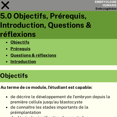
EMBRYOLOGIE
HUMAINE
Embryo
génèse
5.0 Objectifs, Prérequis,
Module
5
Introduction, Questions &
LISTE DES CHAPITRES
réflexions
OBJECTIFS
Objectifs
Prérequis
RÉSUMÉ
Questions & réflexions
◀
▶
PAGES
Introduction
Objectifs
Au terme de ce module, l'étudiant est capable:
ACCUEIL
de décrire le développement de l'embryon depuis la
première cellule jusqu'au blastocyste
EMBRYO
GÉNÈSE
de connaître les stades importants de la
préimplantation
ORGANO
GÉNÈSE