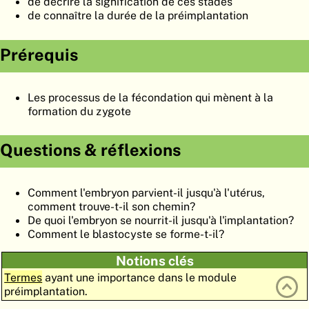
de décrire la signification de ces stades
ATLAS
EMBRYOLOGY
de connaître la durée de la préimplantation
RECHERCHER
Prérequis
AIDE
Les processus de la fécondation qui mènent à la
formation du zygote
DE
EN
Questions & réflexions
Comment l'embryon parvient-il jusqu'à l'utérus,
comment trouve-t-il son chemin?
De quoi l'embryon se nourrit-il jusqu'à l'implantation?
Comment le blastocyste se forme-t-il?
Notions clés
Termes
ayant une importance dans le module
préimplantation.