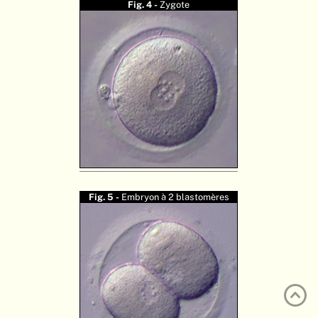
Fig. 4 -
Zygote
ATLAS
EMBRYOLOGY
RECHERCHER
AIDE
DE
EN
Fig. 5 -
Embryon à 2 blastomères