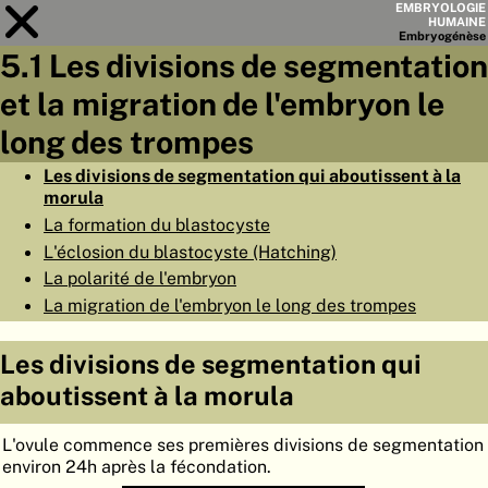
EMBRYOLOGIE
HUMAINE
Embryo
génèse
5.1 Les divisions de segmentation
Module
5
et la migration de l'embryon le
LISTE DES CHAPITRES
long des trompes
OBJECTIFS
Les divisions de segmentation qui aboutissent à la
morula
RÉSUMÉ
La formation du blastocyste
◀
▶
L'éclosion du blastocyste (Hatching)
PAGES
La polarité de l'embryon
La migration de l'embryon le long des trompes
Les divisions de segmentation qui
ACCUEIL
aboutissent à la morula
EMBRYO
GÉNÈSE
L'ovule commence ses premières divisions de segmentation
environ 24h après la fécondation.
ORGANO
GÉNÈSE