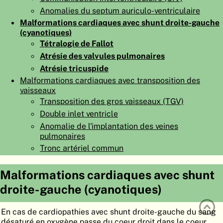
Anomalies du septum auriculo-ventriculaire
ATLAS
EMBRYOLOGY
Malformations cardiaques avec shunt droite-gauche
RECHERCHER
(cyanotiques)
Tétralogie de Fallot
AIDE
Atrésie des valvules pulmonaires
Atrésie tricuspide
Malformations cardiaques avec transposition des
DE
vaisseaux
Transposition des gros vaisseaux (TGV)
EN
Double inlet ventricle
Anomalie de l'implantation des veines
pulmonaires
Tronc artériel commun
Malformations cardiaques avec shunt
droite-gauche (cyanotiques)
En cas de cardiopathies avec shunt droite-gauche du sang
désaturé en oxygène passe du coeur droit dans le coeur