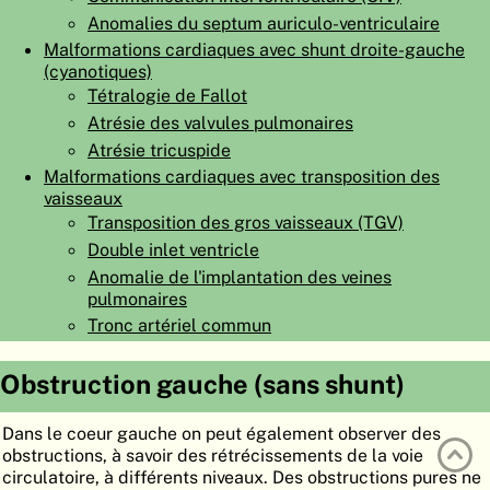
Anomalies du septum auriculo-ventriculaire
ATLAS
EMBRYOLOGY
Malformations cardiaques avec shunt droite-gauche
RECHERCHER
(cyanotiques)
Tétralogie de Fallot
AIDE
Atrésie des valvules pulmonaires
Atrésie tricuspide
Malformations cardiaques avec transposition des
DE
vaisseaux
Transposition des gros vaisseaux (TGV)
EN
Double inlet ventricle
Anomalie de l'implantation des veines
pulmonaires
Tronc artériel commun
Obstruction gauche (sans shunt)
Dans le coeur gauche on peut également observer des
obstructions, à savoir des rétrécissements de la voie
circulatoire, à différents niveaux. Des obstructions pures ne