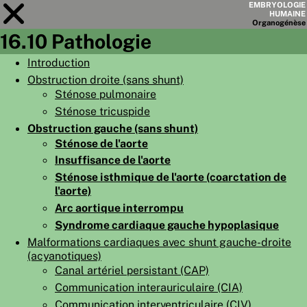
EMBRYOLOGIE
HUMAINE
Organo
génèse
16.10 Pathologie
Module
16
Introduction
Obstruction droite (sans shunt)
LISTE DES CHAPITRES
Sténose pulmonaire
OBJECTIFS
Sténose tricuspide
Obstruction gauche (sans shunt)
RÉSUMÉ
Sténose de l'aorte
◀
▶
PAGES
Insuffisance de l'aorte
Sténose isthmique de l'aorte (coarctation de
l'aorte)
Arc aortique interrompu
Syndrome cardiaque gauche hypoplasique
Malformations cardiaques avec shunt gauche-droite
ACCUEIL
(acyanotiques)
EMBRYO
GÉNÈSE
Canal artériel persistant (CAP)
Communication interauriculaire (CIA)
ORGANO
GÉNÈSE
Communication interventriculaire (CIV)