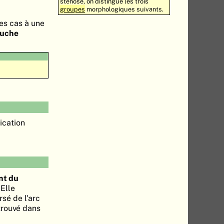
sténose, on distingue les trois
groupes
morphologiques suivants.
des cas à une
auche
ication
t du
 Elle
sé de l'arc
trouvé dans