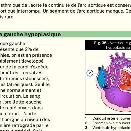
isthmique de l'aorte la continuité de l'arc aortique est conserv
aortique interrompu. Un segment de l'arc aortique manque. Ce
s rare.
e gauche hypoplasique
aque gauche
Fig. 35 -
Ventricule 
hypoplasique
présente que 2% de
hies, on est en présence
faiblement développé
ur de la paroi n'excède
limètres. Les valves
t rétrécies (sténosées),
s (atrésiques). Seul le
nne normalement et
circulation. Le sang
 l'oreillette gauche
le resté ouvert dans
cule droit. L'aorte
Conduit artériel ouver
t borgne au niveau des
Foramen ovale ouvert
nière rétrograde par le
Ventricule hypoplasi
nduit artériel. Cela