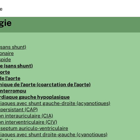
e
gie
(sans shunt)
onaire
spide
e (sans shunt)
aorte
e l'aorte
ique de l'aorte (coarctation de l'aorte)
 interrompu
diaque gauche hypoplasique
iaques avec shunt gauche-droite (acyanotiques)
 persistant (CAP)
 interauriculaire (CIA)
 interventriculaire (CIV)
septum auriculo-ventriculaire
iaques avec shunt droite-gauche (cyanotiques)