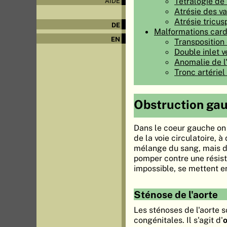
Tétralogie de 
AIDE
Atrésie des v
Atrésie tricus
DE
Malformations card
EN
Transposition
Double inlet v
Anomalie de l
Tronc artérie
Obstruction gau
Dans le coeur gauche on 
de la voie circulatoire, 
mélange du sang, mais d'
pomper contre une résist
impossible, se mettent e
Sténose de l'aorte
Les sténoses de l'aorte 
congénitales. Il s'agit d'