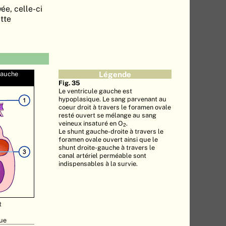
ée, celle-ci
tte
gauche
Légende
Fig. 35
Le ventricule gauche est
hypoplasique. Le sang parvenant au
coeur droit à travers le foramen ovale
resté ouvert se mélange au sang
veineux insaturé en O
.
2
Le shunt gauche-droite à travers le
foramen ovale ouvert ainsi que le
shunt droite-gauche à travers le
canal artériel perméable sont
indispensables à la survie.
t
que