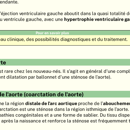
cendante.
d'éjection ventriculaire gauche aboutit dans la quasi totalité 
u ventricule gauche, avec une
hypertrophie ventriculaire g
Pour en savoir plus
au clinique, des possibilités diagnostiques et du traitement.
rte
st rare chez les nouveau-nés. Il s'agit en général d'une compl
t dilatation par ballonnet d'une sténose de l'aorte).
 l'aorte (coarctation de l'aorte)
ne la région
distale de l'arc aortique
proche de l'
abouchemen
arctation est une sténose dans la région isthmique de l'aorte.
thies congénitales et a une forme de sablier. Du tissu disper
e après la naissance et renforce la sténose est fréquemment 