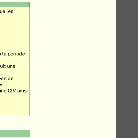
gue les
s la période
uit une
oyen de
es.
une CIV ainsi