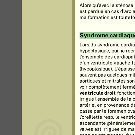
Alors qu'avec la sténose 
est perdue en cas d'arc 
malformation est toutefoi
Syndrome cardiaqu
Lors du syndrome cardi
hypoplasique, qui ne re
l'ensemble des cardiopat
d'un ventricule gauche 
(hypoplasique). L'épaisse
souvent pas quelques mil
aortiques et mitrales son
voir complètement fermée
ventricule droit
fonctio
irrigue l'ensemble de la 
artériel en provenance de
passe par le foramen ova
l'oreillette resp. le ventri
ascendante généralemen
valves est irriguée de ma
sang en provenance du co