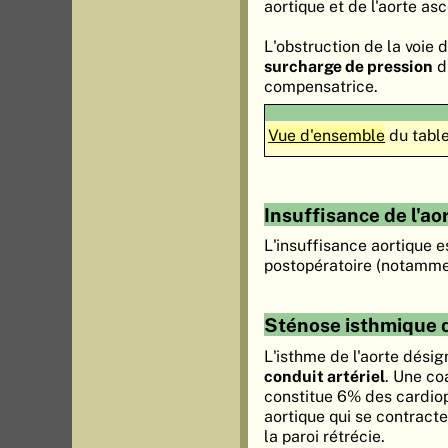
aortique et de l'aorte as
L'obstruction de la voie 
surcharge de pression
d
compensatrice.
Vue d'ensemble
du table
Insuffisance de l'ao
L'insuffisance aortique e
postopératoire (notammen
Sténose isthmique de
L'isthme de l'aorte désig
conduit artériel
. Une co
constitue 6% des cardiopa
aortique qui se contract
la paroi rétrécie.