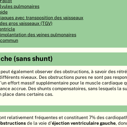
Fallot
alvules pulmonaires
pide
iaques avec transposition des vaisseaux
 des gros vaisseaux (TGV)
entricle
'implantation des veines pulmonaires
l commun
che (sans shunt)
peut également observer des obstructions, à savoir des rét
à différents niveaux. Des obstructions pures ne sont pas respo
un effort massif supplémentaire pour le muscle cardiaque qu
ance accrue. Des shunts compensatoires, sans lesquels la sur
n place dans certains cas.
sont relativement fréquentes et constituent 7% des cardiopat
obstructions
de la voie d'
éjection ventriculaire gauche
, don