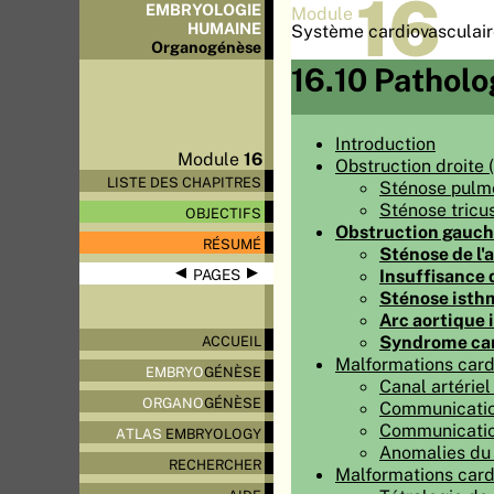
16
EMBRYOLOGIE
Module
HUMAINE
Système cardiovasculair
Organo
génèse
16.10 Patholo
Introduction
Module
16
Obstruction droite 
LISTE DES CHAPITRES
Sténose pulm
Sténose tricu
OBJECTIFS
Obstruction gauch
RÉSUMÉ
Sténose de l'
◀
▶
Insuffisance d
PAGES
Sténose isthm
Arc aortique
Syndrome car
ACCUEIL
Malformations card
EMBRYO
GÉNÈSE
Canal artériel
ORGANO
GÉNÈSE
Communication
Communication
ATLAS
EMBRYOLOGY
Anomalies du 
RECHERCHER
Malformations card