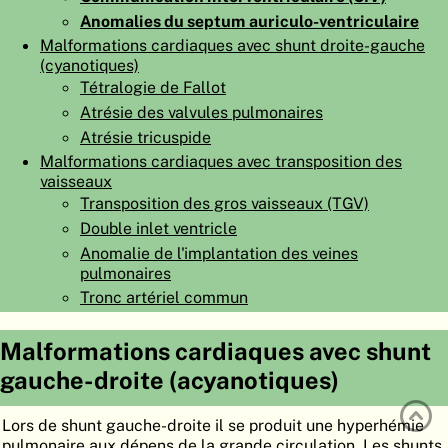
Anomalies du septum auriculo-ventriculaire
ATLAS
EMBRYOLOGY
Malformations cardiaques avec shunt droite-gauche
RECHERCHER
(cyanotiques)
Tétralogie de Fallot
AIDE
Atrésie des valvules pulmonaires
Atrésie tricuspide
Malformations cardiaques avec transposition des
DE
vaisseaux
Transposition des gros vaisseaux (TGV)
EN
Double inlet ventricle
Anomalie de l'implantation des veines
pulmonaires
Tronc artériel commun
Malformations cardiaques avec shunt
gauche-droite (acyanotiques)
Lors de shunt gauche-droite il se produit une hyperhémie
pulmonaire aux dépens de la grande circulation. Les shunts