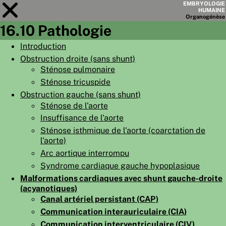
EMBRYOLOGIE
HUMAINE
Organo
génèse
16.10 Pathologie
Module
16
Introduction
Obstruction droite (sans shunt)
LISTE DES CHAPITRES
Sténose pulmonaire
OBJECTIFS
Sténose tricuspide
Obstruction gauche (sans shunt)
RÉSUMÉ
Sténose de l'aorte
◀
▶
PAGES
Insuffisance de l'aorte
Sténose isthmique de l'aorte (coarctation de
l'aorte)
Arc aortique interrompu
Syndrome cardiaque gauche hypoplasique
Malformations cardiaques avec shunt gauche-droite
ACCUEIL
(acyanotiques)
EMBRYO
GÉNÈSE
Canal artériel persistant (CAP)
Communication interauriculaire (CIA)
ORGANO
GÉNÈSE
Communication interventriculaire (CIV)