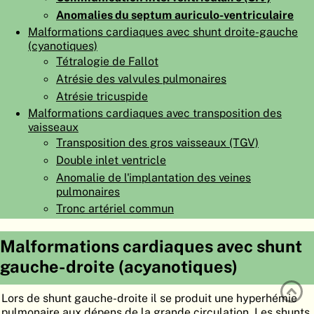
Anomalies du septum auriculo-ventriculaire
ATLAS
EMBRYOLOGY
Malformations cardiaques avec shunt droite-gauche
RECHERCHER
(cyanotiques)
Tétralogie de Fallot
AIDE
Atrésie des valvules pulmonaires
Atrésie tricuspide
Malformations cardiaques avec transposition des
DE
vaisseaux
Transposition des gros vaisseaux (TGV)
EN
Double inlet ventricle
Anomalie de l'implantation des veines
pulmonaires
Tronc artériel commun
Malformations cardiaques avec shunt
gauche-droite (acyanotiques)
Lors de shunt gauche-droite il se produit une hyperhémie
pulmonaire aux dépens de la grande circulation. Les shunts