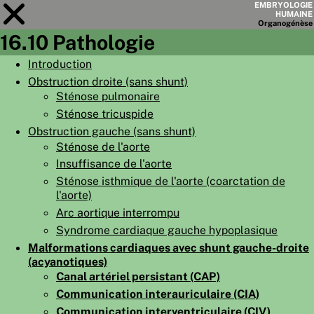
EMBRYOLOGIE
HUMAINE
Organo
génèse
16.10 Pathologie
Module
16
Introduction
Obstruction droite (sans shunt)
LISTE DES CHAPITRES
Sténose pulmonaire
OBJECTIFS
Sténose tricuspide
Obstruction gauche (sans shunt)
RÉSUMÉ
Sténose de l'aorte
◀
▶
PAGES
Insuffisance de l'aorte
Sténose isthmique de l'aorte (coarctation de
l'aorte)
Arc aortique interrompu
Syndrome cardiaque gauche hypoplasique
Malformations cardiaques avec shunt gauche-droite
ACCUEIL
(acyanotiques)
EMBRYO
GÉNÈSE
Canal artériel persistant (CAP)
Communication interauriculaire (CIA)
ORGANO
GÉNÈSE
Communication interventriculaire (CIV)