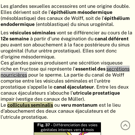
Les glandes sexuelles accessoires ont une origine double.
ATLAS
EMBRYOLOGY
Elles dérivent soit de l'
épithélium mésodermique
(mésoblastique) des canaux de Wolff, soit de l'
épithélium
RECHERCHER
endodermique
(entoblastique) du sinus urogénital.
AIDE
Les
vésicules séminales
vont se différencier au cours de la
12e semaine
à partir d'une évagination du
canal déférent
peu avant son abouchement à la face postérieure du sinus
urogénital (futur urètre prostatique). Elles sont donc
DE
d'origine mésodermique.
Ces glandes paires produisent une sécrétion visqueuse
EN
riche en fructose qui représente l'
essentiel des
secrétions
nourricières
pour le sperme. La partie du canal de Wolff
comprise entre les vésicules séminales et l'urètre
prostatique s'appelle le
canal éjaculateur
. Entre les deux
canaux éjaculateurs s'abouche l'
utricule prostatique
impair (vestige des canaux de Müller).
Le
colliculus seminalis
ou
veru montanum
est le lieu
d'abouchement des deux canaux éjaculateurs et de
l'utricule prostatique.
Fig. 37 -
Différenciation des voies
génitales internes vers 4 mois