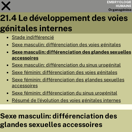
EMBRYOLOGIE
HUMAINE
Organo
génèse
21.4 Le développement des voies
Module
21
génitales internes
LISTE DES CHAPITRES
Stade indifférencié
Sexe masculin: différenciation des voies génitales
OBJECTIFS
Sexe masculin: différenciation des glandes sexuelles
RÉSUMÉ
accessoires
Sexe masculin: différenciation du sinus urogénital
◀
▶
PAGES
Sexe féminin: différenciation des voies génitales
Sexe féminin: différenciation des glandes sexuelles
accessoires
Sexe féminin: différenciation du sinus urogénital
Résumé de l'évolution des voies génitales internes
ACCUEIL
Sexe masculin: différenciation des
EMBRYO
GÉNÈSE
glandes sexuelles accessoires
ORGANO
GÉNÈSE