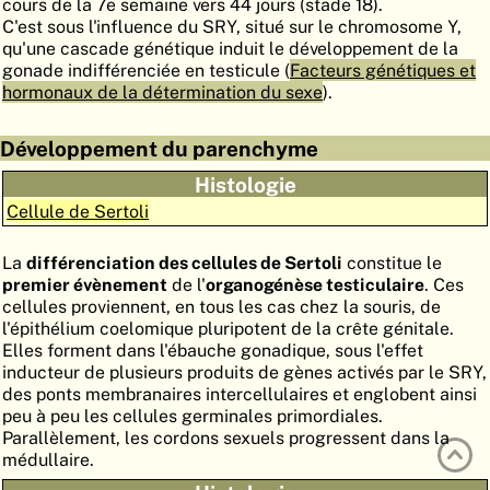
cours de la 7e semaine vers 44 jours (stade 18).
ATLAS
EMBRYOLOGY
C'est sous l'influence du SRY, situé sur le chromosome Y,
qu'une cascade génétique induit le développement de la
RECHERCHER
gonade indifférenciée en testicule (
Facteurs génétiques et
hormonaux de la détermination du sexe
).
AIDE
Développement du parenchyme
Histologie
DE
Cellule de Sertoli
EN
La
différenciation des cellules de Sertoli
constitue le
premier évènement
de l'
organogénèse testiculaire
. Ces
cellules proviennent, en tous les cas chez la souris, de
l'épithélium coelomique pluripotent de la crête génitale.
Elles forment dans l'ébauche gonadique, sous l'effet
inducteur de plusieurs produits de gènes activés par le SRY,
des ponts membranaires intercellulaires et englobent ainsi
peu à peu les cellules germinales primordiales.
Parallèlement, les cordons sexuels progressent dans la
médullaire.