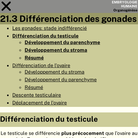
EMBRYOLOGIE
HUMAINE
Organo
génèse
21.3 Différenciation des gonades
Module
21
Les gonades: stade indifférencié
Différenciation du testicule
LISTE DES CHAPITRES
Développement du parenchyme
OBJECTIFS
Développement du stroma
Résumé
RÉSUMÉ
Différenciation de l'ovaire
◀
▶
PAGES
Développement du stroma
Développement du parenchyme
Résumé
Descente testiculaire
Déplacement de l'ovaire
ACCUEIL
Différenciation du testicule
EMBRYO
GÉNÈSE
Le testicule se différencie
plus précocement
que l'ovaire au
ORGANO
GÉNÈSE