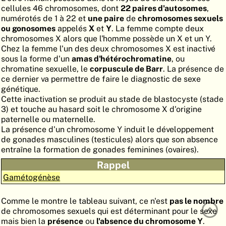
cellules 46 chromosomes, dont
22 paires d'autosomes
,
ATLAS
EMBRYOLOGY
numérotés de 1 à 22 et
une paire
de
chromosomes sexuels
ou gonosomes
appelés
X
et
Y
. La femme compte deux
RECHERCHER
chromosomes X alors que l'homme possède un X et un Y.
Chez la femme l'un des deux chromosomes X est inactivé
AIDE
sous la forme d'un
amas d'hétérochromatine
, ou
chromatine sexuelle, le
corpuscule de Barr
. La présence de
ce dernier va permettre de faire le diagnostic de sexe
DE
génétique.
Cette inactivation se produit au stade de blastocyste (stade
EN
3) et touche au hasard soit le chromosome X d'origine
paternelle ou maternelle.
La présence d'un chromosome Y induit le développement
de gonades masculines (testicules) alors que son absence
entraîne la formation de gonades feminines (ovaires).
Rappel
Gamétogénèse
Comme le montre le tableau suivant, ce n'est
pas le nombre
de chromosomes sexuels qui est déterminant pour le sexe
mais bien la
présence
ou
l'absence du chromosome Y
.