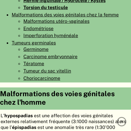
Hernie inguinale / Hydrocèle / Kystes
ATLAS
EMBRYOLOGY
Torsion du testicule
Malformations des voies génitales chez la femme
RECHERCHER
Malformations utéro-vaginales
Endométriose
AIDE
Imperforation hyménéale
Tumeurs germinales
Germinome
DE
Carcinome embryonnaire
EN
Tératome
Tumeur du sac vitellin
Choriocarcinome
Malformations des voies génitales
chez l'homme
L'
hypospadias
est une affection des voies génitales
externes relativement fréquente (3:1000 naissances) alors
que l'
épispadias
est une anomalie très rare (1:30'000