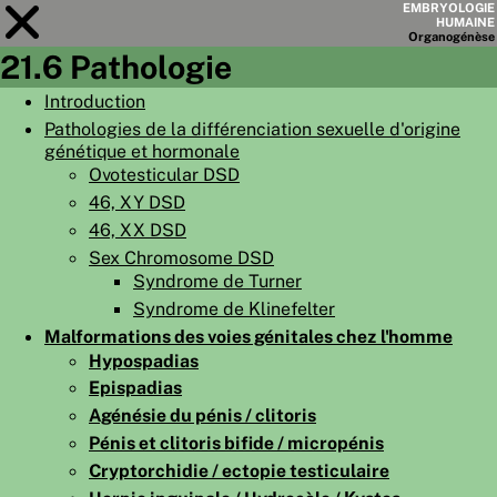
EMBRYOLOGIE
HUMAINE
Organo
génèse
21.6 Pathologie
Module
21
Introduction
Pathologies de la différenciation sexuelle d'origine
LISTE DES CHAPITRES
génétique et hormonale
OBJECTIFS
Ovotesticular DSD
46, XY DSD
RÉSUMÉ
46, XX DSD
◀
▶
Sex Chromosome DSD
PAGES
Syndrome de Turner
Syndrome de Klinefelter
Malformations des voies génitales chez l'homme
Hypospadias
Epispadias
ACCUEIL
Agénésie du pénis / clitoris
EMBRYO
GÉNÈSE
Pénis et clitoris bifide / micropénis
Cryptorchidie / ectopie testiculaire
ORGANO
GÉNÈSE