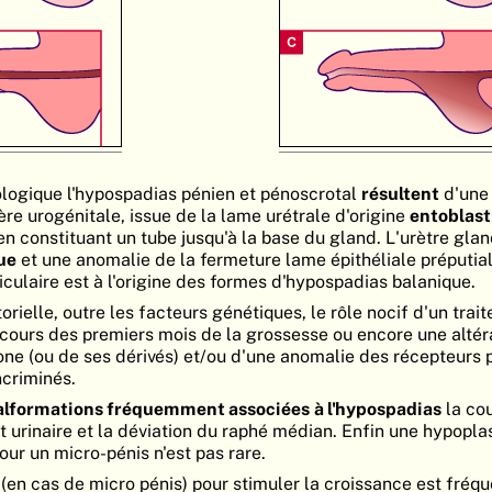
logique l'hypospadias pénien et pénoscrotal
résultent
d'une
ère urogénitale, issue de la lame urétrale d'origine
entoblast
en constituant un tube jusqu'à la base du gland. L'urètre glan
ue
et une anomalie de la fermeture lame épithéliale préputial
iculaire est à l'origine des formes d'hypospadias balanique.
orielle, outre les facteurs génétiques, le rôle nocif d'un trai
cours des premiers mois de la grossesse ou encore une altéra
one (ou de ses dérivés) et/ou d'une anomalie des récepteurs 
criminés.
lformations fréquemment associées
à l'hypospadias
la co
t urinaire et la déviation du raphé médian. Enfin une hypopla
ur un micro-pénis n'est pas rare.
en cas de micro pénis) pour stimuler la croissance est fré