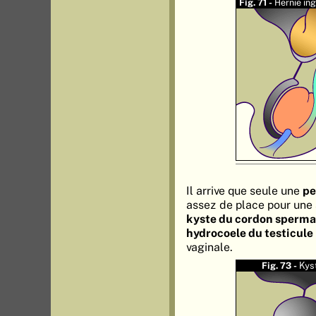
Fig. 71 -
Hernie in
Il arrive que seule une
pe
assez de place pour une a
kyste du cordon sperma
hydrocoele du testicule
vaginale.
Fig. 73 -
Kys