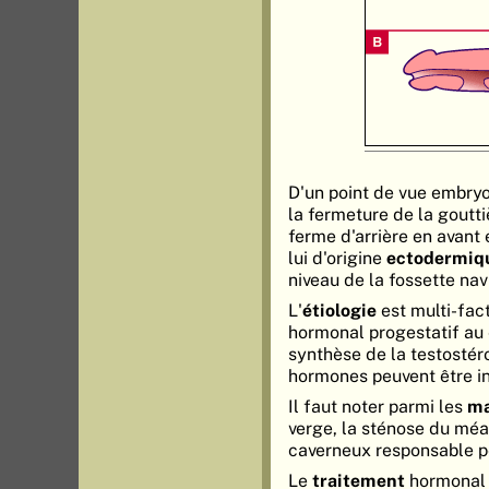
D'un point de vue embryo
la fermeture de la goutti
ferme d'arrière en avant 
lui d'origine
ectodermiq
niveau de la fossette nav
L'
étiologie
est multi-fact
hormonal progestatif au 
synthèse de la testostér
hormones peuvent être in
Il faut noter parmi les
ma
verge, la sténose du méa
caverneux responsable po
Le
traitement
hormonal (