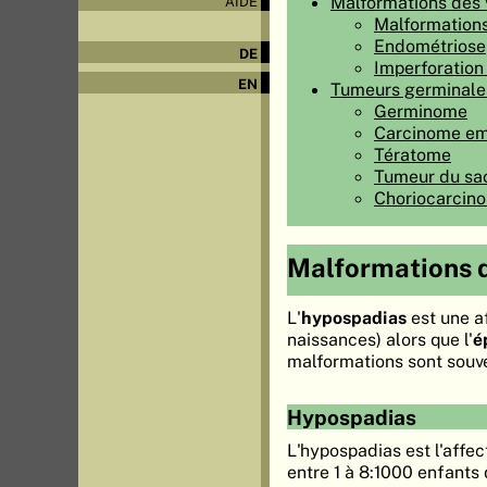
Malformations des 
AIDE
Malformations
Endométriose
DE
Imperforatio
EN
Tumeurs germinale
Germinome
Carcinome em
Tératome
Tumeur du sac 
Choriocarcin
Malformations d
L'
hypospadias
est une a
naissances) alors que l'
é
malformations sont souve
Hypospadias
L'hypospadias est l'affec
entre 1 à 8:1000 enfants 