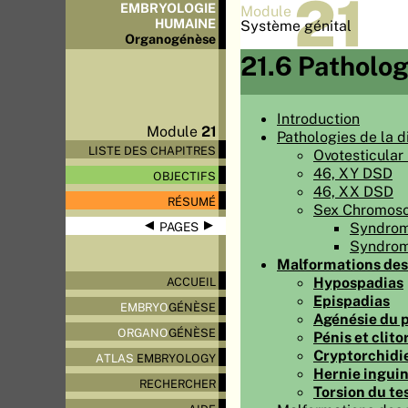
21
EMBRYOLOGIE
Module
HUMAINE
Système génital
Organo
génèse
21.6 Patholog
Introduction
Module
21
Pathologies de la d
LISTE DES CHAPITRES
Ovotesticular
46, XY DSD
OBJECTIFS
46, XX DSD
RÉSUMÉ
Sex Chromos
◀
▶
Syndrom
PAGES
Syndrome
Malformations des 
Hypospadias
ACCUEIL
Epispadias
EMBRYO
GÉNÈSE
Agénésie du pé
ORGANO
GÉNÈSE
Pénis et clito
Cryptorchidie
ATLAS
EMBRYOLOGY
Hernie inguin
RECHERCHER
Torsion du te