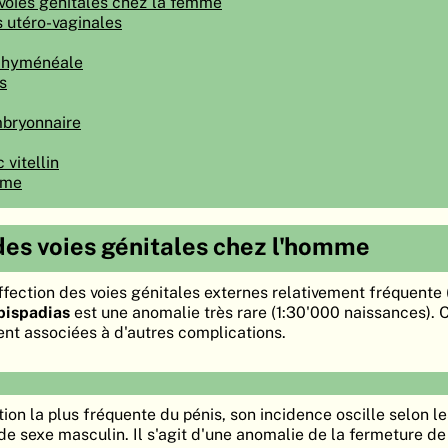
voies génitales chez la femme
 utéro-vaginales
n hyménéale
s
bryonnaire
vitellin
ome
es voies génitales chez l'homme
ffection des voies génitales externes relativement fréquente
pispadias
est une anomalie très rare (1:30'000 naissances). 
nt associées à d'autres complications.
tion la plus fréquente du pénis, son incidence oscille selon l
de sexe masculin. Il s'agit d'une anomalie de la fermeture de