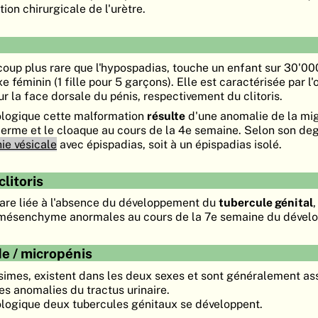
ion chirurgicale de l'urètre.
coup plus rare que l'hypospadias, touche un enfant sur 30'00
 féminin (1 fille pour 5 garçons). Elle est caractérisée par l'
sur la face dorsale du pénis, respectivement du clitoris.
ologique cette malformation
résulte
d'une anomalie de la mig
rme et le cloaque au cours de la 4e semaine. Selon son degr
ie vésicale
avec épispadias, soit à un épispadias isolé.
litoris
rare liée à l'absence du développement du
tubercule génital
,
-mésenchyme anormales au cours de la 7e semaine du dével
ide / micropénis
simes, existent dans les deux sexes et sont généralement as
es anomalies du tractus urinaire.
ologique deux tubercules génitaux se développent.