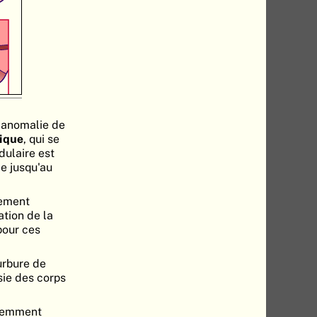
 anomalie de
ique
, qui se
dulaire est
e jusqu'au
tement
tion de la
pour ces
urbure de
sie des corps
quemment