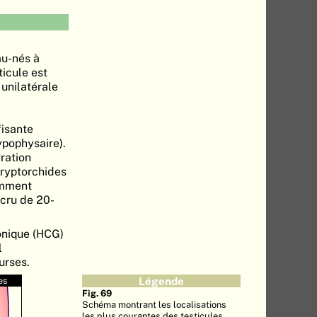
au-nés à
ticule est
 unilatérale
fisante
ypophysaire).
gration
cryptorchides
emment
ccru de 20-
onique (HCG)
l
urses.
es
Légende
Fig. 69
Schéma montrant les localisations
les plus courantes des testicules