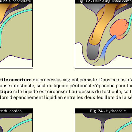
guinale incomplète
Fig. 72 -
Hernie inguinale comp
tite ouverture
du processus vaginal persiste. Dans ce cas, n
nse intestinale, seul du liquide péritonéal s'épanche pour fo
tique
si le liquide est circonscrit au-dessus du testicule, soi
lors d'épanchement liquidien entre les deux feuillets de la s
te du cordon
Fig. 74 -
Hydrocoele