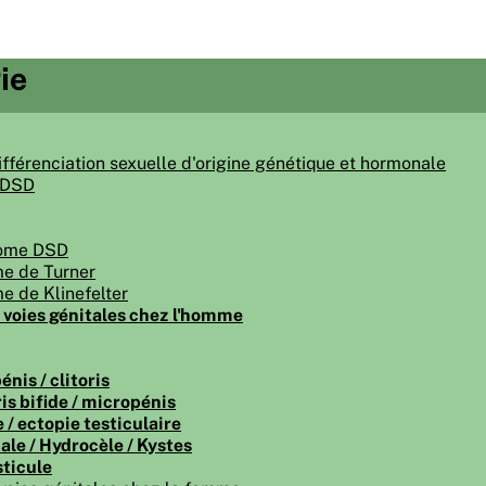
ie
ifférenciation sexuelle d'origine génétique et hormonale
 DSD
ome DSD
e de Turner
 de Klinefelter
voies génitales chez l'homme
nis / clitoris
ris bifide / micropénis
 / ectopie testiculaire
ale / Hydrocèle / Kystes
sticule