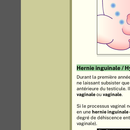
Hernie inguinale / H
Durant la première anné
ne laissant subsister que
antérieure du testicule. 
vaginale
ou
vaginale
.
Si le processus vaginal ne
en une
hernie inguinale
degré de déhiscence ent
vaginale).