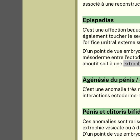
associé à une reconstruct
Epispadias
C'est une affection beau
également toucher le sexe
l'orifice urétral externe 
D'un point de vue embry
mésoderme entre l'ectode
aboutit soit à une
extroph
Agénésie du pénis / c
C'est une anomalie très 
interactions ectoderme
Pénis et clitoris bif
Ces anomalies sont raris
extrophie vésicale ou à d
D'un point de vue embry