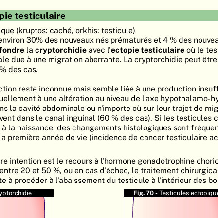
pie testiculaire
ue (kruptos: caché, orkhis: testicule)
 environ 30% des nouveaux nés prématurés et 4 % des nouve
fondre
la
cryptorchidie
avec l'
ectopie testiculaire
où le tes
le due à une migration aberrante. La cryptorchidie peut être
0% des cas.
ction reste inconnue mais semble liée à une production insuf
ellement à une altération au niveau de l'axe hypothalamo-h
ns la cavité abdominale ou n'importe où sur leur trajet de mi
ent dans le canal inguinal (60 % des cas). Si les testicules 
 à la naissance, des changements histologiques sont fréqu
la première année de vie (incidence de cancer testiculaire a
e intention est le recours à l'hormone gonadotrophine chori
entre 20 et 50 %, ou en cas d'échec, le traitement chirurgica
te à procéder à l'abaissement du testicule à l'intérieur des bo
yptorchidie
Fig. 70 -
Testicules ectopiqu