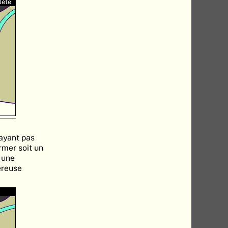
lète
'ayant pas
rmer soit un
t une
éreuse