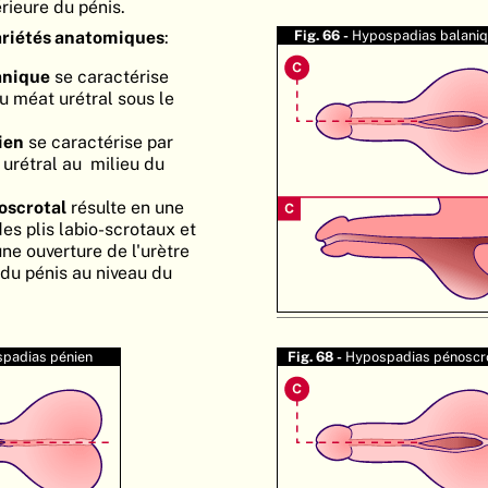
érieure du pénis.
ariétés anatomiques
:
Fig. 66 -
Hypospadias balani
anique
se caractérise
u méat urétral sous le
ien
se caractérise par
urétral au milieu du
oscrotal
résulte en une
es plis labio-scrotaux et
une ouverture de l'urètre
 du pénis au niveau du
padias pénien
Fig. 68 -
Hypospadias pénoscr