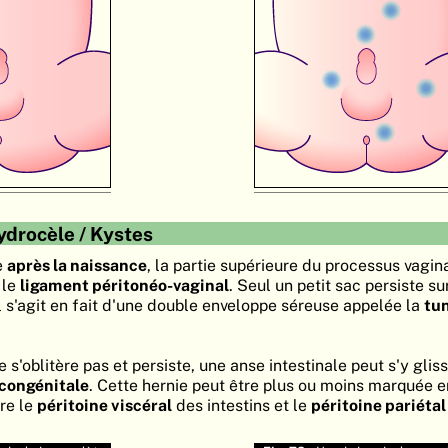
ydrocèle / Kystes
e
après la naissance
, la partie supérieure du processus vagina
 le
ligament péritonéo-vaginal
. Seul un petit sac persiste su
Il s'agit en fait d'une double enveloppe séreuse appelée la
tu
 s'oblitère pas et persiste, une anse intestinale peut s'y gliss
 congénitale
. Cette hernie peut être plus ou moins marquée e
re le
péritoine viscéral
des intestins et le
péritoine pariétal