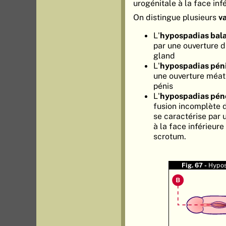
urogénitale à la face inf
On distingue plusieurs
v
L'
hypospadias bal
par une ouverture d
gland
L'
hypospadias pén
une ouverture méat 
pénis
L'
hypospadias pén
fusion incomplète d
se caractérise par 
à la face inférieure
scrotum.
Fig. 67 -
Hypos