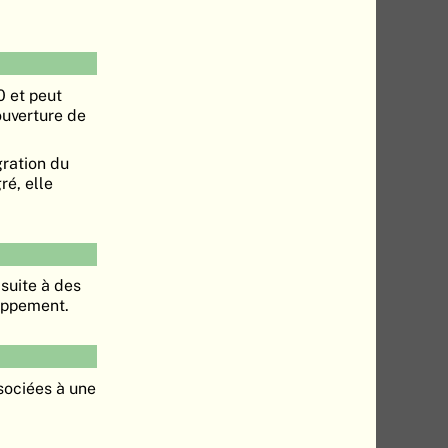
0 et peut
ouverture de
ration du
é, elle
 suite à des
oppement.
sociées à une