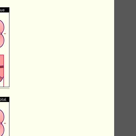
que
otal