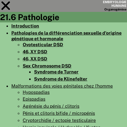
EMBRYOLOGIE
HUMAINE
Organo
génèse
21.6 Pathologie
Module
21
Introduction
Pathologies de la différenciation sexuelle d'origine
LISTE DES CHAPITRES
génétique et hormonale
OBJECTIFS
Ovotesticular DSD
46, XY DSD
RÉSUMÉ
46, XX DSD
◀
▶
Sex Chromosome DSD
PAGES
Syndrome de Turner
Syndrome de Klinefelter
Malformations des voies génitales chez l'homme
Hypospadias
Epispadias
ACCUEIL
Agénésie du pénis / clitoris
EMBRYO
GÉNÈSE
Pénis et clitoris bifide / micropénis
Cryptorchidie / ectopie testiculaire
ORGANO
GÉNÈSE