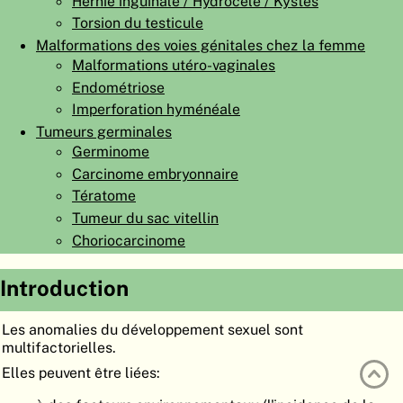
Hernie inguinale / Hydrocèle / Kystes
ATLAS
EMBRYOLOGY
Torsion du testicule
Malformations des voies génitales chez la femme
RECHERCHER
Malformations utéro-vaginales
Endométriose
AIDE
Imperforation hyménéale
Tumeurs germinales
Germinome
DE
Carcinome embryonnaire
EN
Tératome
Tumeur du sac vitellin
Choriocarcinome
Introduction
Les anomalies du développement sexuel sont
multifactorielles.
Elles peuvent être liées: