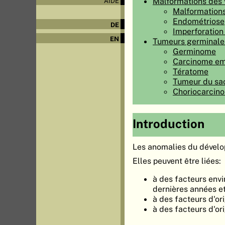
Malformations des 
AIDE
Malformations
Endométriose
DE
Imperforatio
EN
Tumeurs germinale
Germinome
Carcinome em
Tératome
Tumeur du sac 
Choriocarcin
Introduction
Les anomalies du dévelop
Elles peuvent être liées:
à des facteurs envi
dernières années e
à des facteurs d'o
à des facteurs d'o