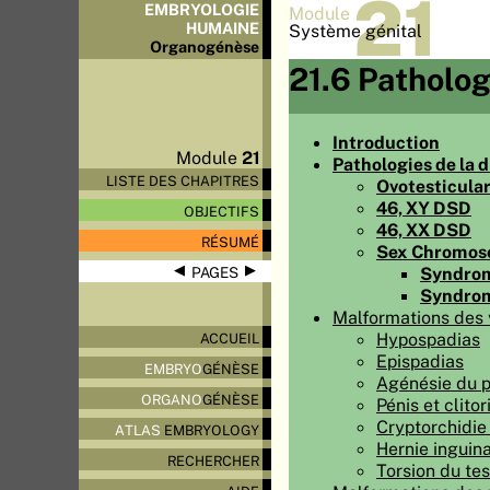
21
EMBRYOLOGIE
Module
HUMAINE
Système génital
Organo
génèse
21.6 Patholog
Introduction
Module
21
Pathologies de la 
LISTE DES CHAPITRES
Ovotesticula
46, XY DSD
OBJECTIFS
46, XX DSD
RÉSUMÉ
Sex Chromo
◀
▶
Syndrom
PAGES
Syndrom
Malformations des 
Hypospadias
ACCUEIL
Epispadias
EMBRYO
GÉNÈSE
Agénésie du pé
ORGANO
GÉNÈSE
Pénis et clitor
Cryptorchidie 
ATLAS
EMBRYOLOGY
Hernie inguina
RECHERCHER
Torsion du tes