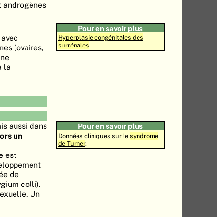
ux androgènes
Pour en savoir plus
e avec
Hyperplasie congénitales des
surrénales
.
nes (ovaires,
une
 la
ais aussi dans
Pour en savoir plus
lors un
Données cliniques sur le
syndrome
de Turner
.
e est
éveloppement
sée de
gium colli).
sexuelle. Un