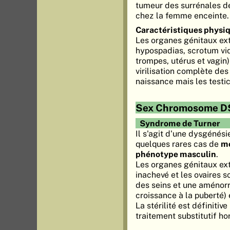
tumeur des surrénales d
chez la femme enceinte.
Caractéristiques physi
Les organes génitaux exte
hypospadias, scrotum vide
trompes, utérus et vagin)
virilisation complète de
naissance mais les testi
Sex Chromosome D
Syndrome de Turner
Il s'agit d'une dysgénés
quelques rares cas de
mo
phénotype masculin
.
Les organes génitaux ext
inachevé et les ovaires s
des seins et une aménorr
croissance à la puberté)
La stérilité est définitiv
traitement substitutif h