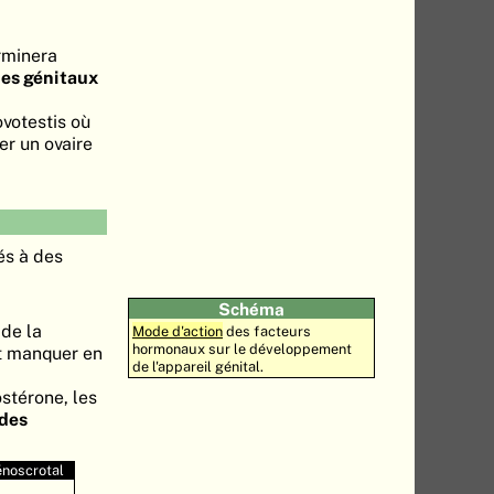
rminera
nes génitaux
votestis où
er un ovaire
és à des
Schéma
de la
Mode d'action
des facteurs
hormonaux sur le développement
ut manquer en
de l'appareil génital.
stérone, les
 des
noscrotal