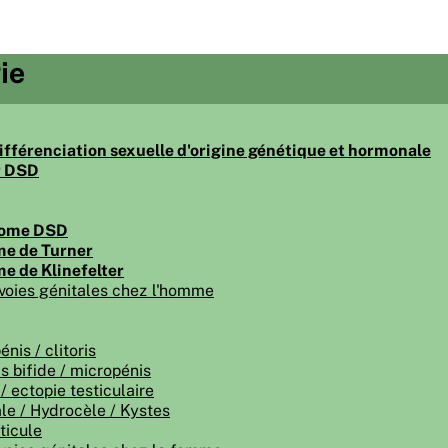
ie
différenciation sexuelle d'origine génétique et hormonale
r DSD
some DSD
e de Turner
e de Klinefelter
voies génitales chez l'homme
nis / clitoris
is bifide / micropénis
/ ectopie testiculaire
le / Hydrocèle / Kystes
ticule