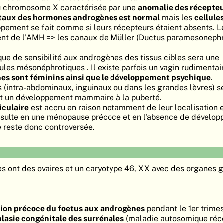
au chromosome X caractérisée par une
anomalie des récepte
taux des hormones androgènes est normal
mais les
cellule
ppement se fait comme si leurs récepteurs étaient absents. L
sent de l'AMH => les canaux de Müller (Ductus paramesonephr
e de sensibilité aux androgènes des tissus cibles sera une
es mésonéphrotiques . Il existe parfois un vagin rudimentair
es sont féminins ainsi que le développement psychique
.
s (intra-abdominaux, inguinaux ou dans les grandes lèvres) s
nt un développement mammaire à la puberté.
iculaire
est accru en raison notamment de leur localisation 
ésulte en une ménopause précoce et en l'absence de dévelo
reste donc controversée.
s ont des ovaires et un caryotype 46, XX avec des organes 
tion précoce du foetus aux androgènes
pendant le 1er trime
lasie congénitale des surrénales
(maladie autosomique réce