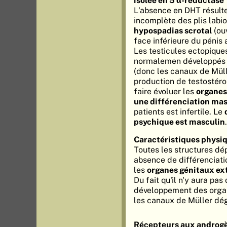
isolée en 5 α-réductase
L'absence en DHT résulte
incomplète des plis labi
hypospadias scrotal
(ouv
face inférieure du pénis 
Les testicules ectopiqu
normalemen développés 
(donc les canaux de Müll
production de testostéro
faire évoluer les
organes
une différenciation ma
patients est infertile. Le
psychique est masculin
.
Caractéristiques physiq
Toutes les structures dé
absence de différenciati
les
organes génitaux ex
Du fait qu'il n'y aura pas
développement des organ
les canaux de Müller dé
Récepteurs aux androgè