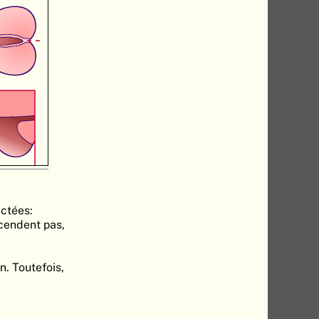
ectées:
cendent pas,
. Toutefois,