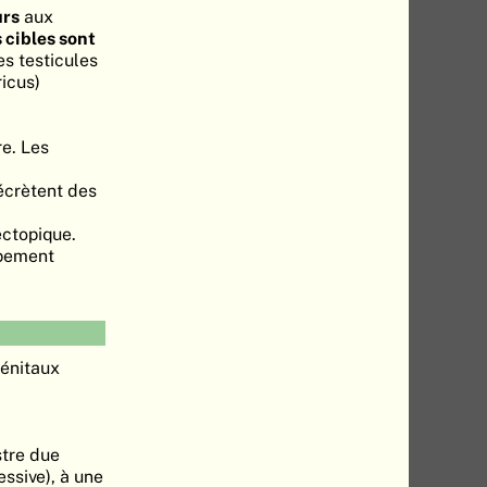
urs
aux
s cibles sont
es testicules
icus)
e. Les
écrètent des
ectopique.
ppement
génitaux
stre due
ssive), à une