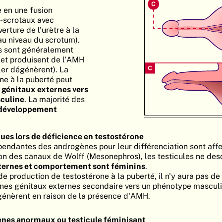
 en une fusion
o-scrotaux avec
erture de l'urètre à la
au niveau du scrotum).
es sont généralement
et produisent de l'AMH
er dégénèrent). La
ne à la puberté peut
 génitaux externes vers
sculine
. La majorité des
développement
ues lors de déficience en testostérone
pendantes des androgènes pour leur différenciation sont aff
on des canaux de Wolff (Mesonephros), les testicules ne des
ternes et comportement sont féminins
.
 de production de testostérone à la puberté, il n'y aura pas de
es génitaux externes secondaire vers un phénotype masculin
génèrent en raison de la présence d'AMH.
nes anormaux ou testicule féminisant