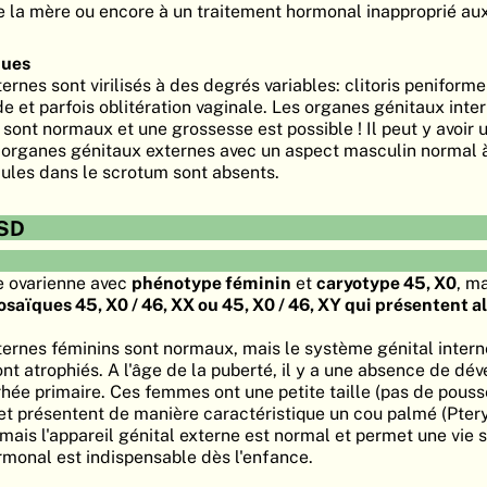
e la mère ou encore à un traitement hormonal inapproprié a
ques
rnes sont virilisés à des degrés variables: clitoris peniform
 et parfois oblitération vaginale. Les organes génitaux inter
 sont normaux et une grossesse est possible ! Il peut y avoir 
s organes génitaux externes avec un aspect masculin normal à
cules dans le scrotum sont absents.
SD
ie ovarienne avec
phénotype féminin
et
caryotype 45, X
0
, m
saïques 45, X
0
/ 46, XX ou 45, X
0
/ 46, XY qui présentent a
ernes féminins sont normaux, mais le système génital intern
ont atrophiés. A l'âge de la puberté, il y a une absence de d
hée primaire. Ces femmes ont une petite taille (pas de pous
 et présentent de manière caractéristique un cou palmé (Ptery
e mais l'appareil génital externe est normal et permet une vie 
ormonal est indispensable dès l'enfance.