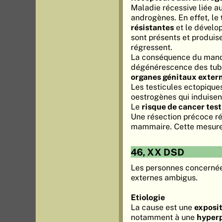
Maladie récessive liée 
androgènes. En effet, le
résistantes
et le dévelo
sont présents et produi
régressent.
La conséquence du manqu
dégénérescence des tubul
organes génitaux extern
Les testicules ectopique
oestrogènes qui induise
Le
risque de cancer test
Une résection précoce r
mammaire. Cette mesure 
46, XX DSD
Les personnes concernée
externes ambigus.
Etiologie
La cause est une
exposi
notamment à une
hyperp