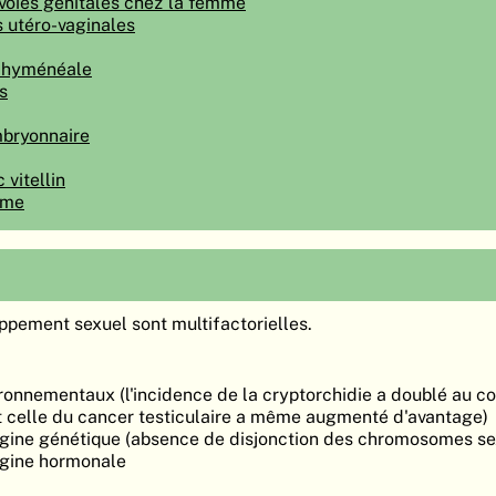
voies génitales chez la femme
 utéro-vaginales
n hyménéale
s
bryonnaire
vitellin
ome
pement sexuel sont multifactorielles.
ronnementaux (l'incidence de la cryptorchidie a doublé au c
t celle du cancer testiculaire a même augmenté d'avantage)
rigine génétique (absence de disjonction des chromosomes se
rigine hormonale