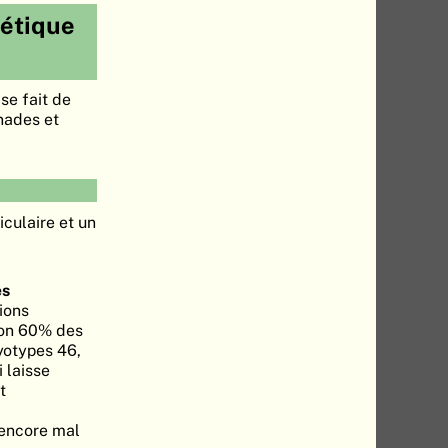
nétique
se fait de
onades et
iculaire et un
es
ions
ron 60% des
ryotypes 46,
 laisse
t
 encore mal