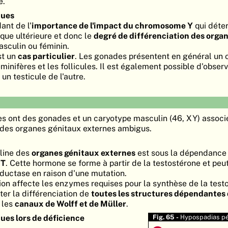
e.
ques
ant de l'
importance de l'impact du chromosome Y
qui déte
que ultérieure et donc le
degré de différenciation des orga
sculin ou féminin.
st un
cas particulier
. Les gonades présentent en général un o
minifères et les follicules. Il est également possible d'observ
un testicule de l'autre.
s ont des gonades et un caryotype masculin (46, XY) associ
e des organes génitaux externes ambigus.
uline des
organes génitaux externes
est sous la dépendance 
HT
. Cette hormone se forme à partir de la testostérone et pe
ductase en raison d'une mutation.
ion affecte les enzymes requises pour la synthèse de la testo
er la différenciation de
toutes les structures dépendantes
 les
canaux de Wolff et de Müller
.
ues lors de déficience
Fig. 65 -
Hypospadias pé