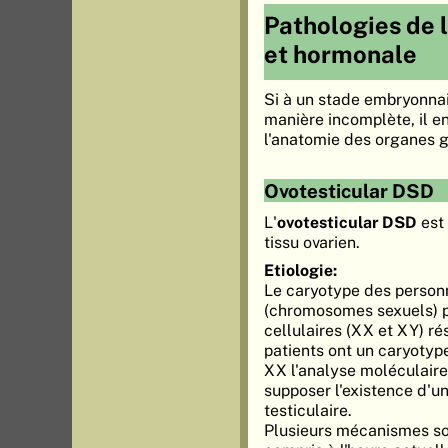
Pathologies de l
et hormonale
Si à un stade embryonnai
manière incomplète, il en
l'anatomie des organes 
Ovotesticular DSD
L'
ovotesticular DSD
est
tissu ovarien.
Etiologie:
Le caryotype des personn
(chromosomes sexuels) 
cellulaires (XX et XY) ré
patients ont un caryoty
XX l'analyse moléculaire
supposer l'existence d'u
testiculaire.
Plusieurs mécanismes so