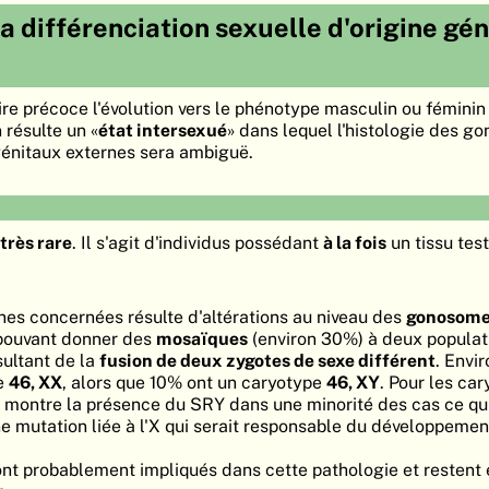
a différenciation sexuelle d'origine gé
re précoce l'évolution vers le phénotype masculin ou féminin 
 résulte un «
état intersexué
» dans lequel l'histologie des g
génitaux externes sera ambiguë.
très rare
. Il s'agit d'individus possédant
à la fois
un tissu test
es concernées résulte d'altérations au niveau des
gonosom
pouvant donner des
mosaïques
(environ 30%) à deux populat
sultant de la
fusion de deux zygotes de sexe différent
. Envi
pe
46, XX
, alors que 10% ont un caryotype
46, XY
. Pour les ca
 montre la présence du SRY dans une minorité des cas ce qui
ne mutation liée à l'X qui serait responsable du développemen
nt probablement impliqués dans cette pathologie et restent