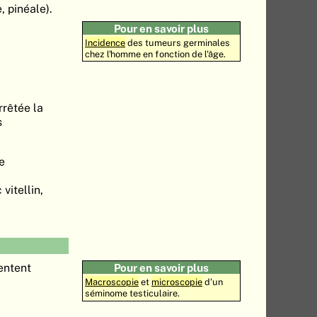
, pinéale).
Pour en savoir plus
Incidence
des tumeurs germinales
chez l'homme en fonction de l'âge.
rrêtée la
s
e
vitellin,
entent
Pour en savoir plus
Macroscopie
et
microscopie
d'un
séminome testiculaire.