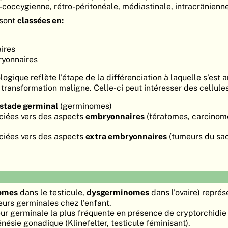
coccygienne, rétro-péritonéale, médiastinale, intracrânienne
 sont
classées en:
ires
ryonnaires
logique reflète l'étape de la différenciation à laquelle s'est a
transformation maligne. Celle-ci peut intéresser des cellule
stade germinal
(germinomes)
nciées vers des aspects
embryonnaires
(tératomes, carcinom
nciées vers des aspects
extra embryonnaires
(tumeurs du sac 
omes
dans le testicule,
dysgerminomes
dans l'ovaire) représ
urs germinales chez l'enfant.
ur germinale la plus fréquente en présence de cryptorchidie
ésie gonadique (Klinefelter, testicule féminisant).