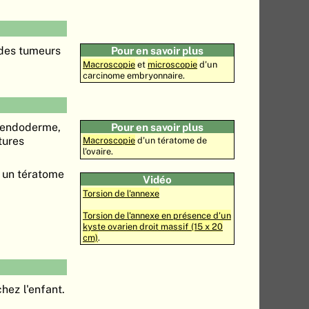
 des tumeurs
Pour en savoir plus
Macroscopie
et
microscopie
d'un
carcinome embryonnaire.
l'endoderme,
Pour en savoir plus
tures
Macroscopie
d'un tératome de
l'ovaire.
à un tératome
Vidéo
Torsion de l'annexe
Torsion de l'annexe en présence d'un
kyste ovarien droit massif (15 x 20
cm)
.
chez l'enfant.