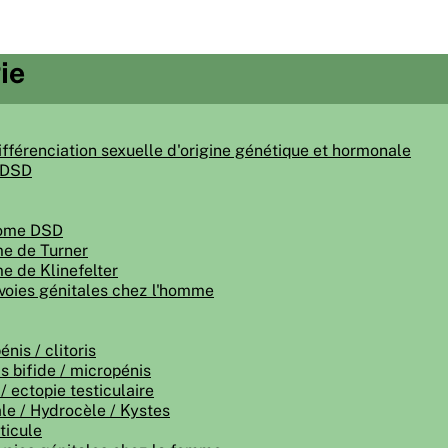
ie
ifférenciation sexuelle d'origine génétique et hormonale
 DSD
ome DSD
e de Turner
 de Klinefelter
voies génitales chez l'homme
nis / clitoris
is bifide / micropénis
/ ectopie testiculaire
le / Hydrocèle / Kystes
ticule