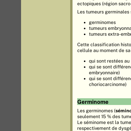
ectopiques (région sacro-
Les tumeurs germinales
germinomes
tumeurs embryonna
tumeurs extra-emb
Cette classification histo
cellule au moment de sa 
qui sont restées au
qui se sont différe
embryonnaire)
qui se sont différe
choriocarcinome)
Germinome
Les germinomes (
sémin
seulement 15 % des tume
Le séminome est la tume
respectivement de dysgén