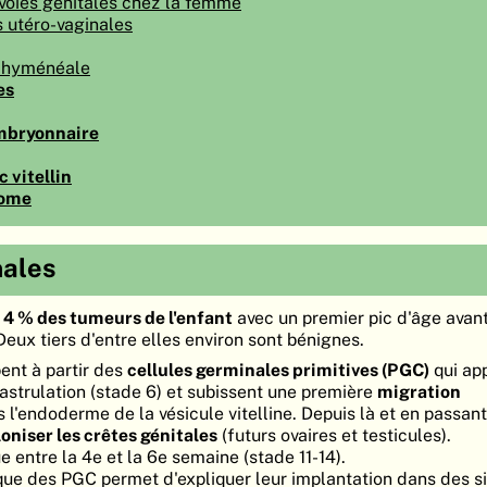
voies génitales chez la femme
 utéro-vaginales
n hyménéale
es
mbryonnaire
 vitellin
nome
ales
n
4 % des tumeurs de l'enfant
avec un premier pic d'âge avant
eux tiers d'entre elles environ sont bénignes.
ent à partir des
cellules germinales primitives (PGC)
qui ap
astrulation (stade 6) et subissent une première
migration
 l'endoderme de la vésicule vitelline. Depuis là et en passant 
loniser les crêtes génitales
(futurs ovaires et testicules).
e entre la 4e et la 6e semaine (stade 11-14).
ue des PGC permet d'expliquer leur implantation dans des s