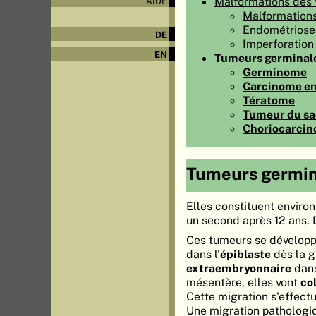
Malformations des 
AIDE
Malformations
Endométriose
DE
Imperforatio
EN
Tumeurs germinal
Germinome
Carcinome e
Tératome
Tumeur du sac
Choriocarci
Tumeurs germin
Elles constituent enviro
un second après 12 ans. D
Ces tumeurs se développ
dans l'
épiblaste
dès la g
extraembryonnaire
dans
mésentère, elles vont
co
Cette migration s'effectu
Une migration pathologiq