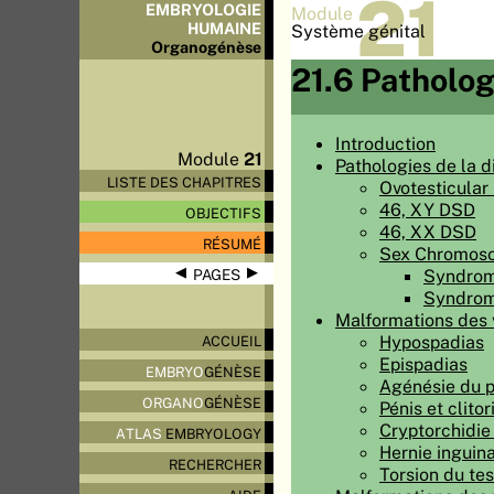
21
EMBRYOLOGIE
Module
HUMAINE
Système génital
Organo
génèse
21.6 Patholog
Introduction
Module
21
Pathologies de la d
LISTE DES CHAPITRES
Ovotesticular
46, XY DSD
OBJECTIFS
46, XX DSD
RÉSUMÉ
Sex Chromos
◀
▶
Syndrom
PAGES
Syndrome
Malformations des 
Hypospadias
ACCUEIL
Epispadias
EMBRYO
GÉNÈSE
Agénésie du pé
ORGANO
GÉNÈSE
Pénis et clitor
Cryptorchidie 
ATLAS
EMBRYOLOGY
Hernie inguina
RECHERCHER
Torsion du tes