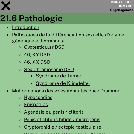
EMBRYOLOGIE
HUMAINE
Organo
génèse
21.6 Pathologie
Module
21
Introduction
Pathologies de la différenciation sexuelle d'origine
LISTE DES CHAPITRES
génétique et hormonale
OBJECTIFS
Ovotesticular DSD
46, XY DSD
RÉSUMÉ
46, XX DSD
◀
▶
Sex Chromosome DSD
PAGES
Syndrome de Turner
Syndrome de Klinefelter
Malformations des voies génitales chez l'homme
Hypospadias
Epispadias
ACCUEIL
Agénésie du pénis / clitoris
EMBRYO
GÉNÈSE
Pénis et clitoris bifide / micropénis
Cryptorchidie / ectopie testiculaire
ORGANO
GÉNÈSE