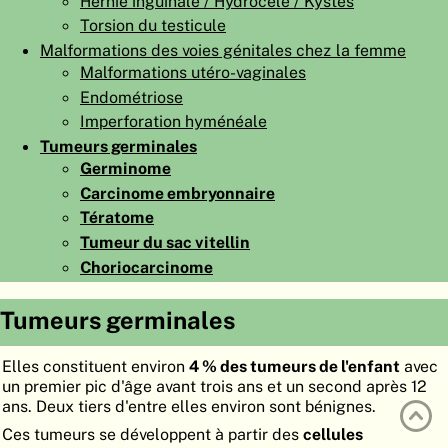
Hernie inguinale / Hydrocèle / Kystes
ATLAS
EMBRYOLOGY
Torsion du testicule
Malformations des voies génitales chez la femme
RECHERCHER
Malformations utéro-vaginales
Endométriose
AIDE
Imperforation hyménéale
Tumeurs germinales
Germinome
DE
Carcinome embryonnaire
EN
Tératome
Tumeur du sac vitellin
Choriocarcinome
Tumeurs germinales
Elles constituent environ
4 % des tumeurs de l'enfant
avec
un premier pic d'âge avant trois ans et un second après 12
ans. Deux tiers d'entre elles environ sont bénignes.
Ces tumeurs se développent à partir des
cellules