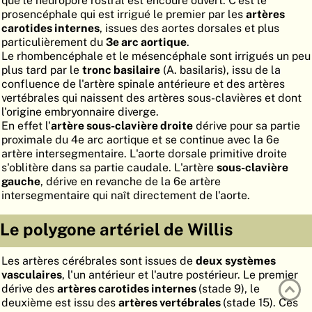
que le neuropore rostral est encoure ouvert. C'est le
prosencéphale qui est irrigué le premier par les
artères
ATLAS
EMBRYOLOGY
carotides internes
, issues des aortes dorsales et plus
particulièrement du
3e arc aortique
.
RECHERCHER
Le rhombencéphale et le mésencéphale sont irrigués un peu
AIDE
plus tard par le
tronc basilaire
(A. basilaris), issu de la
confluence de l'artère spinale antérieure et des artères
vertébrales qui naissent des artères sous-clavières et dont
l'origine embryonnaire diverge.
DE
En effet l'
artère sous-clavière droite
dérive pour sa partie
proximale du 4e arc aortique et se continue avec la 6e
EN
artère intersegmentaire. L'aorte dorsale primitive droite
s'oblitère dans sa partie caudale. L'artère
sous-clavière
gauche
, dérive en revanche de la 6e artère
intersegmentaire qui naît directement de l'aorte.
Le polygone artériel de Willis
Les artères cérébrales sont issues de
deux systèmes
vasculaires
, l'un antérieur et l'autre postérieur. Le premier
dérive des
artères carotides internes
(stade 9), le
deuxième est issu des
artères vertébrales
(stade 15). Ces