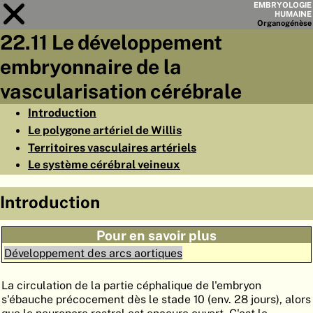
EMBRYOLOGIE
HUMAINE
Organo
génèse
22.11 Le développement
Module
22
embryonnaire de la
LISTE DES CHAPITRES
vascularisation cérébrale
OBJECTIFS
Introduction
Le polygone artériel de Willis
RÉSUMÉ
Territoires vasculaires artériels
◀
▶
PAGES
Le système cérébral veineux
Introduction
Pour en savoir plus
ACCUEIL
Développement des arcs aortiques
EMBRYO
GÉNÈSE
La circulation de la partie céphalique de l'embryon
s'ébauche précocement dès le stade 10 (env. 28 jours), alors
ORGANO
GÉNÈSE