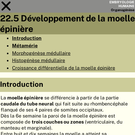
EMBRYOLOGIE
HUMAINE
Organo
génèse
22.5 Développement de la moelle
Module
22
épinière
LISTE DES CHAPITRES
Introduction
Métamérie
OBJECTIFS
Morphogénèse médullaire
RÉSUMÉ
Histogénèse médullaire
Croissance différentielle de la moelle épinière
◀
▶
PAGES
Introduction
La
moelle épinière
se différencie à partir de la partie
caudale du tube neural
qui fait suite au rhombencéphale
ACCUEIL
flanqué de ses 4 paires de somites occipitaux.
Dès la 6e semaine la paroi de la moelle épinière est
EMBRYO
GÉNÈSE
composée de
trois couches ou zones
(ventriculaire, du
manteau et marginale).
ORGANO
GÉNÈSE
Entre huit et dix semaines la moelle a atteint sa