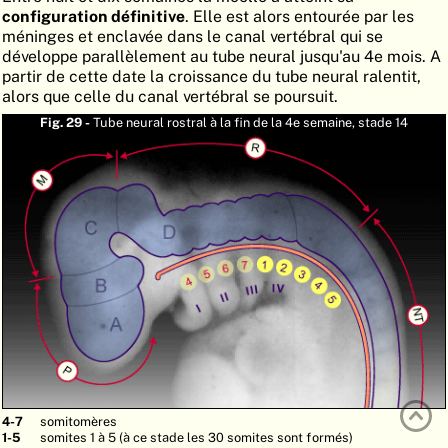
configuration définitive
. Elle est alors entourée par les
ATLAS
EMBRYOLOGY
méninges et enclavée dans le canal vertébral qui se
développe parallèlement au tube neural jusqu'au 4e mois. A
RECHERCHER
partir de cette date la croissance du tube neural ralentit,
alors que celle du canal vertébral se poursuit.
AIDE
Fig. 29 -
Tube neural rostral à la fin de la 4e semaine, stade 14
DE
EN
4-7
somitomères
1-5
somites 1 à 5 (à ce stade les 30 somites sont formés)