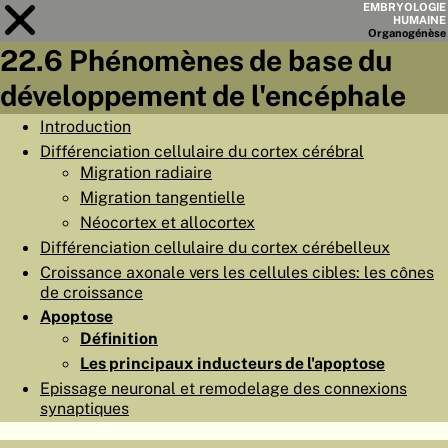
EMBRYOLOGIE
HUMAINE
Organo
génèse
22.6 Phénomènes de base du
Module
22
développement de l'encéphale
LISTE DES CHAPITRES
Introduction
Différenciation cellulaire du cortex cérébral
OBJECTIFS
Migration radiaire
RÉSUMÉ
Migration tangentielle
Néocortex et allocortex
◀
▶
PAGES
Différenciation cellulaire du cortex cérébelleux
Croissance axonale vers les cellules cibles: les cônes
de croissance
Apoptose
Définition
ACCUEIL
Les principaux inducteurs de l'apoptose
Epissage neuronal et remodelage des connexions
EMBRYO
GÉNÈSE
synaptiques
ORGANO
GÉNÈSE