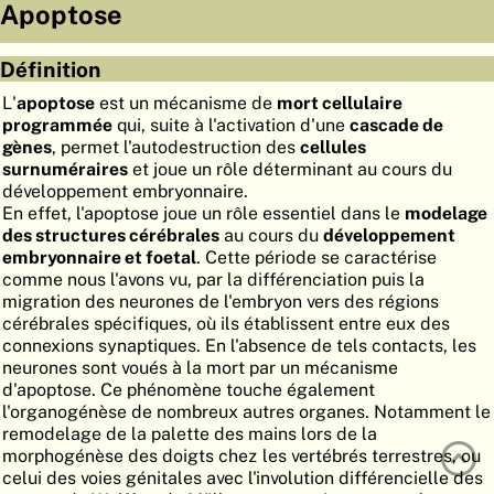
Apoptose
ATLAS
EMBRYOLOGY
Définition
RECHERCHER
L'
apoptose
est un mécanisme de
mort cellulaire
AIDE
programmée
qui, suite à l'activation d'une
cascade de
gènes
, permet l'autodestruction des
cellules
surnuméraires
et joue un rôle déterminant au cours du
DE
développement embryonnaire.
En effet, l'apoptose joue un rôle essentiel dans le
modelage
EN
des structures cérébrales
au cours du
développement
embryonnaire et foetal
. Cette période se caractérise
comme nous l'avons vu, par la différenciation puis la
migration des neurones de l'embryon vers des régions
cérébrales spécifiques, où ils établissent entre eux des
connexions synaptiques. En l'absence de tels contacts, les
neurones sont voués à la mort par un mécanisme
d'apoptose. Ce phénomène touche également
l'organogénèse de nombreux autres organes. Notamment le
remodelage de la palette des mains lors de la
morphogénèse des doigts chez les vertébrés terrestres, ou
celui des voies génitales avec l'involution différencielle des