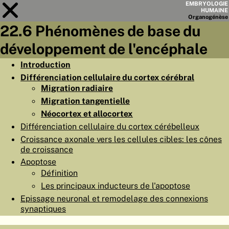
EMBRYOLOGIE
HUMAINE
Organo
génèse
22.6 Phénomènes de base du
Module
22
développement de l'encéphale
LISTE DES CHAPITRES
Introduction
Différenciation cellulaire du cortex cérébral
OBJECTIFS
Migration radiaire
RÉSUMÉ
Migration tangentielle
Néocortex et allocortex
◀
▶
PAGES
Différenciation cellulaire du cortex cérébelleux
Croissance axonale vers les cellules cibles: les cônes
de croissance
Apoptose
Définition
ACCUEIL
Les principaux inducteurs de l'apoptose
Epissage neuronal et remodelage des connexions
EMBRYO
GÉNÈSE
synaptiques
ORGANO
GÉNÈSE