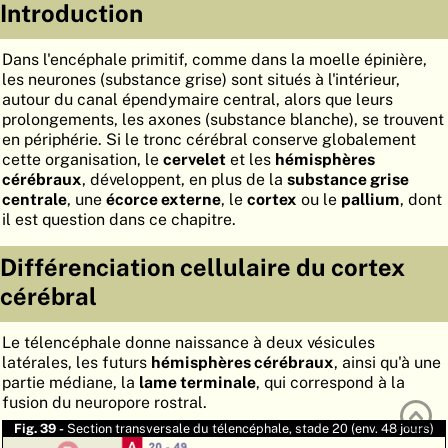
Introduction
ATLAS
EMBRYOLOGY
Dans l'encéphale primitif, comme dans la moelle épinière,
RECHERCHER
les neurones (substance grise) sont situés à l'intérieur,
autour du canal épendymaire central, alors que leurs
AIDE
prolongements, les axones (substance blanche), se trouvent
en périphérie. Si le tronc cérébral conserve globalement
cette organisation, le
cervelet
et les
hémisphères
DE
cérébraux
, développent, en plus de la
substance grise
centrale
, une
écorce externe
, le
cortex
ou le
pallium
, dont
EN
il est question dans ce chapitre.
Différenciation cellulaire du cortex
cérébral
Le télencéphale donne naissance à deux vésicules
latérales, les futurs
hémisphères cérébraux
, ainsi qu'à une
partie médiane, la
lame terminale
, qui correspond à la
fusion du neuropore rostral.
Fig. 39 -
Section transversale du télencéphale, stade 20 (env. 48 jours)