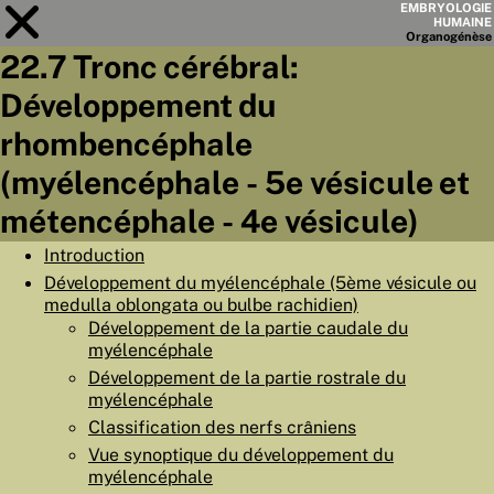
EMBRYOLOGIE
HUMAINE
Organo
génèse
22.7 Tronc cérébral:
Module
22
Développement du
LISTE DES CHAPITRES
rhombencéphale
OBJECTIFS
(myélencéphale - 5e vésicule et
métencéphale - 4e vésicule)
RÉSUMÉ
◀
▶
Introduction
PAGES
Développement du myélencéphale (5ème vésicule ou
medulla oblongata ou bulbe rachidien)
Développement de la partie caudale du
myélencéphale
Développement de la partie rostrale du
ACCUEIL
myélencéphale
Classification des nerfs crâniens
EMBRYO
GÉNÈSE
Vue synoptique du développement du
ORGANO
GÉNÈSE
myélencéphale