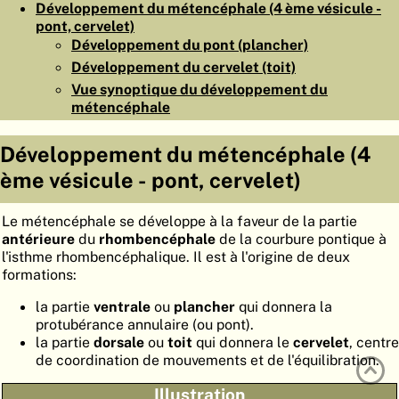
Développement du métencéphale (4 ème vésicule -
ATLAS
EMBRYOLOGY
pont, cervelet)
Développement du pont (plancher)
RECHERCHER
Développement du cervelet (toit)
Vue synoptique du développement du
AIDE
métencéphale
Développement du métencéphale (4
DE
ème vésicule - pont, cervelet)
EN
Le métencéphale se développe à la faveur de la partie
antérieure
du
rhombencéphale
de la courbure pontique à
l'isthme rhombencéphalique. Il est à l'origine de deux
formations:
la partie
ventrale
ou
plancher
qui donnera la
protubérance annulaire (ou pont).
la partie
dorsale
ou
toit
qui donnera le
cervelet
, centre
de coordination de mouvements et de l'équilibration.
Illustration