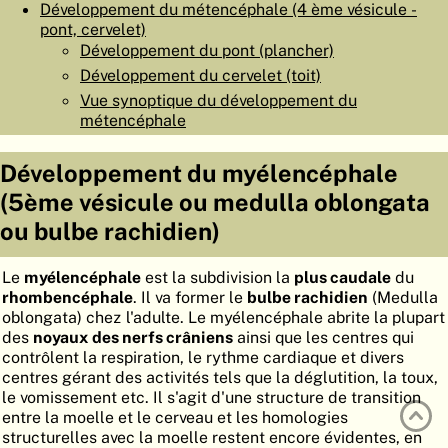
Développement du métencéphale (4 ème vésicule -
ATLAS
EMBRYOLOGY
pont, cervelet)
Développement du pont (plancher)
RECHERCHER
Développement du cervelet (toit)
Vue synoptique du développement du
AIDE
métencéphale
Développement du myélencéphale
DE
(5ème vésicule ou medulla oblongata
EN
ou bulbe rachidien)
Le
myélencéphale
est la subdivision la
plus caudale
du
rhombencéphale
. Il va former le
bulbe rachidien
(Medulla
oblongata) chez l'adulte. Le myélencéphale abrite la plupart
des
noyaux des nerfs crâniens
ainsi que les centres qui
contrôlent la respiration, le rythme cardiaque et divers
centres gérant des activités tels que la déglutition, la toux,
le vomissement etc. Il s'agit d'une structure de transition
entre la moelle et le cerveau et les homologies
structurelles avec la moelle restent encore évidentes, en