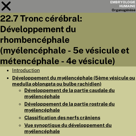
EMBRYOLOGIE
HUMAINE
Organo
génèse
22.7 Tronc cérébral:
Module
22
Développement du
LISTE DES CHAPITRES
rhombencéphale
OBJECTIFS
(myélencéphale - 5e vésicule et
métencéphale - 4e vésicule)
RÉSUMÉ
◀
▶
Introduction
PAGES
Développement du myélencéphale (5ème vésicule ou
medulla oblongata ou bulbe rachidien)
Développement de la partie caudale du
myélencéphale
Développement de la partie rostrale du
ACCUEIL
myélencéphale
Classification des nerfs crâniens
EMBRYO
GÉNÈSE
Vue synoptique du développement du
ORGANO
GÉNÈSE
myélencéphale