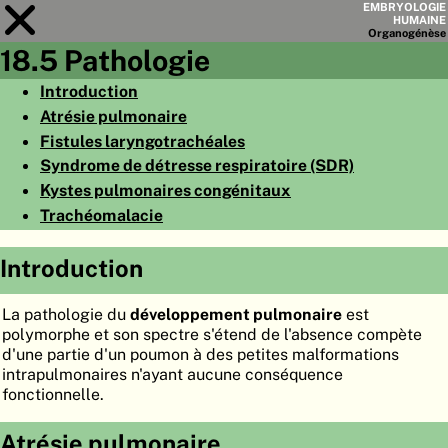
EMBRYOLOGIE
HUMAINE
Organo
génèse
18.5 Pathologie
Module
18
Introduction
Atrésie pulmonaire
LISTE DES CHAPITRES
Fistules laryngotrachéales
OBJECTIFS
Syndrome de détresse respiratoire (SDR)
Kystes pulmonaires congénitaux
RÉSUMÉ
Trachéomalacie
◀
▶
PAGES
Introduction
La pathologie du
développement pulmonaire
est
polymorphe et son spectre s'étend de l'absence compète
d'une partie d'un poumon à des petites malformations
ACCUEIL
intrapulmonaires n'ayant aucune conséquence
EMBRYO
GÉNÈSE
fonctionnelle.
ORGANO
GÉNÈSE
Atrésie pulmonaire