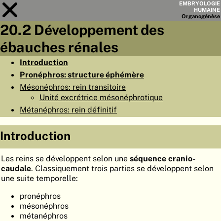
EMBRYOLOGIE
HUMAINE
Organo
génèse
20.2 Développement des
Module
20
ébauches rénales
LISTE DES CHAPITRES
Introduction
Pronéphros: structure éphémère
OBJECTIFS
Mésonéphros: rein transitoire
RÉSUMÉ
Unité excrétrice mésonéphrotique
Métanéphros: rein définitif
◀
▶
PAGES
Introduction
Les reins se développent selon une
séquence
cranio-
caudale
. Classiquement trois parties se développent selon
ACCUEIL
une suite temporelle:
EMBRYO
GÉNÈSE
pronéphros
mésonéphros
ORGANO
GÉNÈSE
métanéphros