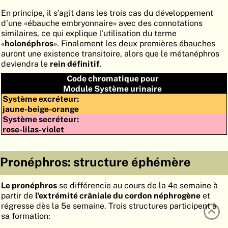
ATLAS
EMBRYOLOGY
En principe, il s'agit dans les trois cas du développement
d'une «ébauche embryonnaire» avec des connotations
RECHERCHER
similaires, ce qui explique l'utilisation du terme
«
holonéphros
». Finalement les deux premières ébauches
AIDE
auront une existence transitoire, alors que le métanéphros
deviendra le
rein définitif
.
Code chromatique pour
DE
Module Système urinaire
Système excréteur:
EN
jaune-beige-orange
Système secréteur:
rose-lilas-violet
Pronéphros: structure éphémère
Le pronéphros
se différencie au cours de la 4e semaine à
partir de
l'extrémité crâniale du cordon néphrogène
et
régresse dès la 5e semaine. Trois structures participent à
sa formation: