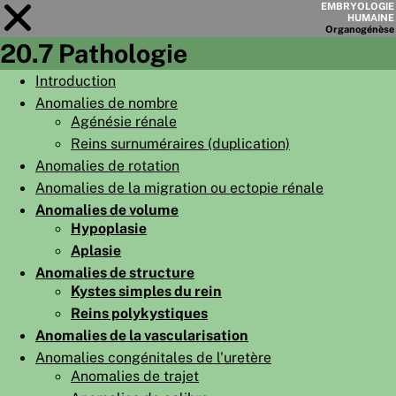
EMBRYOLOGIE
HUMAINE
Organo
génèse
20.7 Pathologie
Module
20
Introduction
Anomalies de nombre
LISTE DES CHAPITRES
Agénésie rénale
OBJECTIFS
Reins surnuméraires (duplication)
Anomalies de rotation
RÉSUMÉ
Anomalies de la migration ou ectopie rénale
◀
▶
PAGES
Anomalies de volume
Hypoplasie
Aplasie
Anomalies de structure
Kystes simples du rein
Reins polykystiques
ACCUEIL
Anomalies de la vascularisation
EMBRYO
GÉNÈSE
Anomalies congénitales de l'uretère
Anomalies de trajet
ORGANO
GÉNÈSE