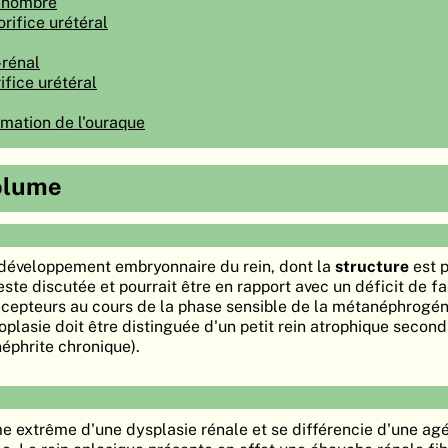
 nombre
rifice urétéral
-rénal
ifice urétéral
rmation de l'ouraque
olume
du développement embryonnaire du rein, dont la
structure
est p
reste discutée et pourrait être en rapport avec un déficit de f
écepteurs au cours de la phase sensible de la métanéphrogén
ypoplasie doit être distinguée d'un petit rein atrophique second
néphrite chronique).
me extrême d'une dysplasie rénale et se différencie d'une agé