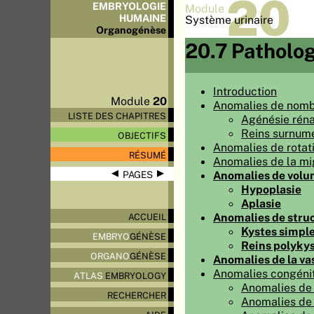
20
EMBRYOLOGIE
Module
HUMAINE
Système urinaire
Organo
génèse
20.7 Patholog
Introduction
Module
20
Anomalies de nom
LISTE DES CHAPITRES
Agénésie réna
Reins surnumé
OBJECTIFS
Anomalies de rotat
RÉSUMÉ
Anomalies de la mi
◀
▶
Anomalies de vol
PAGES
Hypoplasie
Aplasie
Anomalies de stru
ACCUEIL
Kystes simple
EMBRYO
GÉNÈSE
Reins polyky
ORGANO
GÉNÈSE
Anomalies de la va
Anomalies congénit
ATLAS
EMBRYOLOGY
Anomalies de 
RECHERCHER
Anomalies de 