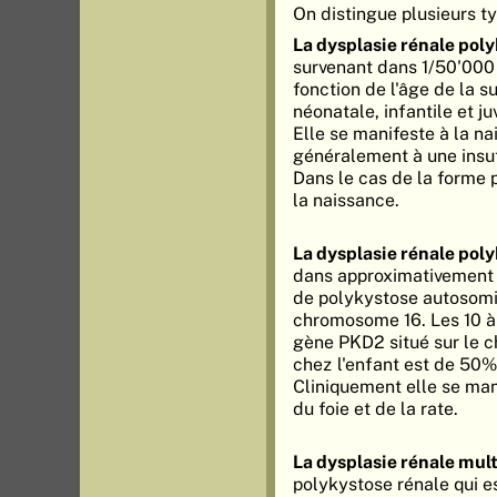
On distingue plusieurs t
La dysplasie rénale pol
survenant dans 1/50'000 n
fonction de l'âge de la s
néonatale, infantile et 
Elle se manifeste à la n
généralement à une insuf
Dans le cas de la forme p
la naissance.
La dysplasie rénale po
dans approximativement 1
de polykystose autosomi
chromosome 16. Les 10 à 
gène PKD2 situé sur le c
chez l'enfant est de 50%
Cliniquement elle se man
du foie et de la rate.
La dysplasie rénale mul
polykystose rénale qui es