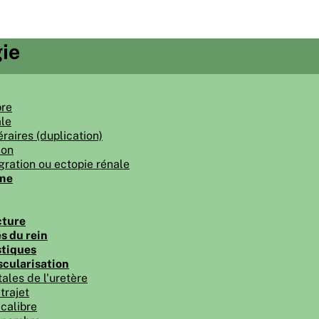
ie
bre
le
raires (duplication)
ion
gration ou ectopie rénale
ume
cture
s du rein
stiques
scularisation
ales de l'uretère
trajet
calibre