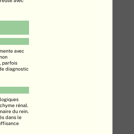
breuse avec
gmente avec
 non
 parfois
de diagnostic
ologiques
nchyme rénal.
aire du rein.
és dans le
uffisance