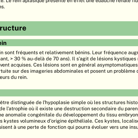
le. Le rein aplasique présente en effet une ébauche rénale fi
ns.
tructure
ein
in sont fréquents et relativement bénins. Leur fréquence au
fant, > 30 % au-delà de 70 ans). Il s'agit de lésions kystiques
uvent acquises. Ces lésions sont en général asymptomatiques,
tuite sur des imageries abdominales et posent un problème 
eurs du rein.
être distinguée de l'hypoplasie simple où les structures hist
de l'atrophie où il existe une destruction secondaire du pare
une anomalie congénitale du développement du tissu embryonn
 kystes volumineux d'origine épithéliale. Ces kystes, localis
sent à une perte de fonction qui pourra évoluer vers une ins