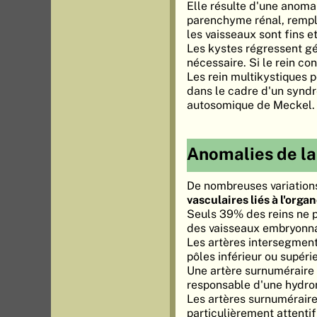
Elle résulte d'une anomal
parenchyme rénal, rempla
les vaisseaux sont fins e
Les kystes régressent gé
nécessaire. Si le rein con
Les rein multikystiques 
dans le cadre d'un synd
autosomique de Meckel.
Anomalies de la
De nombreuses variations 
vasculaires liés à l'org
Seuls 39% des reins ne pr
des vaisseaux embryonnai
Les artères intersegment
pôles inférieur ou supérie
Une artère surnuméraire a
responsable d'une hydro
Les artères surnuméraires
particulièrement attenti