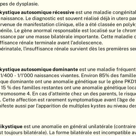
ypes de dysplasie.
ykystique autosomique récessive
est une maladie congénital
aissance. Le diagnostic est souvent réalisé déjà in utero par
urvenue de manifestation clinique, elle a été classée en poly
juvénile. Le gène anormal responsable est localisé sur le chr
aissance par une masse bilatérale importante. Cette maladie 
fisance rénale terminale avant l'adolescence.
érinatale, l'insuffisance rénale survient dès les premières s
lykystique autosomique dominante
est une maladie fréquent
/400 - 1/1'000 naissances vivantes. Environ 85% des famille
que dominante ont une anomalie génétique sur le gène PKD1 
15 % des familles restantes ont une anomalie génétique loca
hromosome 4. En cas d'atteinte chez un des parents, le risq
. Cette affection est rarement symptomatique avant l'âge de
ifeste aussi par l'apparition de multiples kystes au niveau d
tikystique
est une anomalie en général unilatérale (contrair
t toujours bilatérale). La forme bilatérale est incompatible av