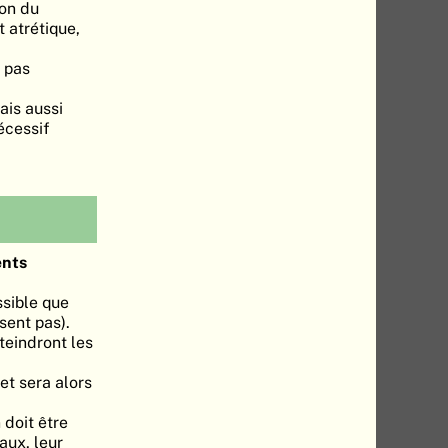
ion du
 atrétique,
 pas
ais aussi
écessif
nts
ssible que
sent pas).
teindront les
et sera alors
 doit être
aux, leur