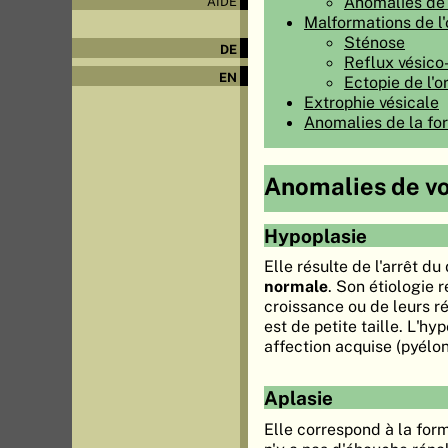
Anomalies de
AIDE
Malformations de l'o
Sténose
DE
Reflux vésico
EN
Ectopie de l'or
Extrophie vésicale
Anomalies de la fo
Anomalies de v
Hypoplasie
Elle résulte de l'arrêt 
normale
. Son étiologie 
croissance ou de leurs r
est de petite taille. L'h
affection acquise (pyélo
Aplasie
Elle correspond à la for