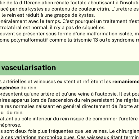
ie de la différenciation rénale foetale aboutissant à l'involut
cé par des kystes au contenu de couleur citrin. L'uretère est
t le rein est réduit à une grappe de kystes.
néralement avec le temps. C'est pourquoi un traitement n'est
trolatéral est normal, il n'y a pas de séquelles.
peuvent se présenter sous forme d'une malformation isolée, m
rome polymalformatif comme la trisomie 13 ou le syndrome r
 vascularisation
artérielles et veineuses existent et reflètent les
remanieme
anogénèse
du rein.
ésentent qu'une artère et qu'une veine à l'autopsie. Il est po
res apparus lors de l'ascension du rein persistent (ne régrès
aires normales naissant en général directement de l'aorte at
ur du rein.
llant au pôle inférieur du rein risque de comprimer l'uretère 
néphrose.
 sont deux fois plus fréquentes que les veines. Le chirurgien
f à ces variations morphologiques. Ces vaisseaux étant termin