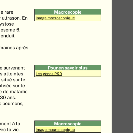
e rare
Macroscopie
 ultrason. En
Image macroscopique
kystose
omosome 6.
conduit
emaines après
e survenant
Pour en savoir plus
s atteintes
Les gènes PKD
situé sur le
lisée sur le
ue de maladie
 30 ans.
es poumons,
ement à la
Macroscopie
ec la vie.
Image macroscopique