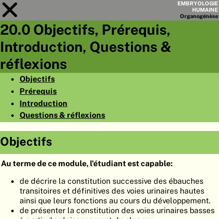
EMBRYOLOGIE
HUMAINE
Organo
génèse
20.0 Objectifs, Prérequis,
Module
20
Introduction, Questions &
LISTE DES CHAPITRES
réflexions
OBJECTIFS
Objectifs
Prérequis
RÉSUMÉ
Introduction
◀
▶
PAGES
Questions & réflexions
Objectifs
Au terme de ce module, l'étudiant est capable:
ACCUEIL
de décrire la constitution successive des ébauches
transitoires et définitives des voies urinaires hautes
EMBRYO
GÉNÈSE
ainsi que leurs fonctions au cours du développement.
de présenter la constitution des voies urinaires basses
ORGANO
GÉNÈSE