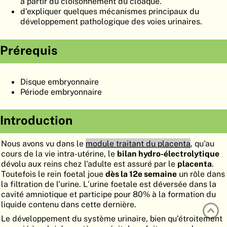
à partir du cloisonnement du cloaque.
ATLAS
EMBRYOLOGY
d'expliquer quelques mécanismes principaux du
développement pathologique des voies urinaires.
RECHERCHER
Prérequis
AIDE
Disque embryonnaire
DE
Période embryonnaire
EN
Introduction
Nous avons vu dans le
module traitant du placenta
, qu'au
cours de la vie intra-utérine, le
bilan hydro-électrolytique
dévolu aux reins chez l'adulte est assuré par le
placenta
.
Toutefois le rein foetal joue
dès la 12e semaine
un rôle dans
la filtration de l'urine. L'urine foetale est déversée dans la
cavité amniotique et participe pour 80% à la formation du
liquide contenu dans cette dernière.
Le développement du système urinaire, bien qu'étroitement