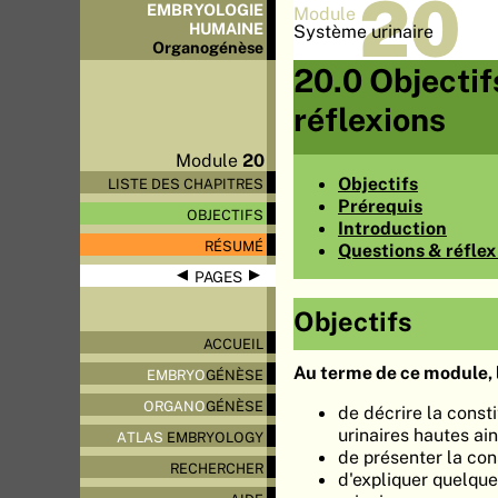
20
EMBRYOLOGIE
Module
HUMAINE
Système urinaire
Organo
génèse
20.0 Objectif
réflexions
Module
20
Objectifs
LISTE DES CHAPITRES
Prérequis
OBJECTIFS
Introduction
RÉSUMÉ
Questions & réflex
◀
▶
PAGES
Objectifs
ACCUEIL
Au terme de ce module, l
EMBRYO
GÉNÈSE
ORGANO
GÉNÈSE
de décrire la const
urinaires hautes ai
ATLAS
EMBRYOLOGY
de présenter la con
RECHERCHER
d'expliquer quelqu