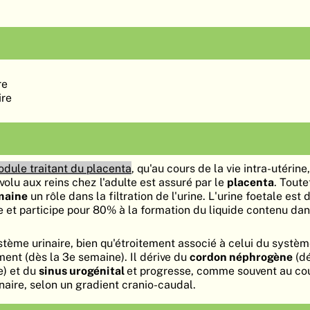
re
ire
dule traitant du placenta
, qu'au cours de la vie intra-utérine
olu aux reins chez l'adulte est assuré par le
placenta
. Toute
emaine
un rôle dans la filtration de l'urine. L'urine foetale est
e et participe pour 80% à la formation du liquide contenu dan
ème urinaire, bien qu'étroitement associé à celui du système
ment (dès la 3e semaine). Il dérive du
cordon néphrogène
(dé
e) et du
sinus urogénital
et progresse, comme souvent au co
ire, selon un gradient cranio-caudal.