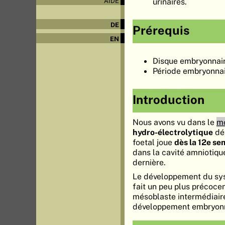
urinaires.
AIDE
DE
Prérequis
EN
Disque embryonnai
Période embryonna
Introduction
Nous avons vu dans le
mo
hydro-électrolytique
dév
foetal joue
dès la 12e s
dans la cavité amniotiqu
dernière.
Le développement du syst
fait un peu plus précoce
mésoblaste intermédiair
développement embryonna