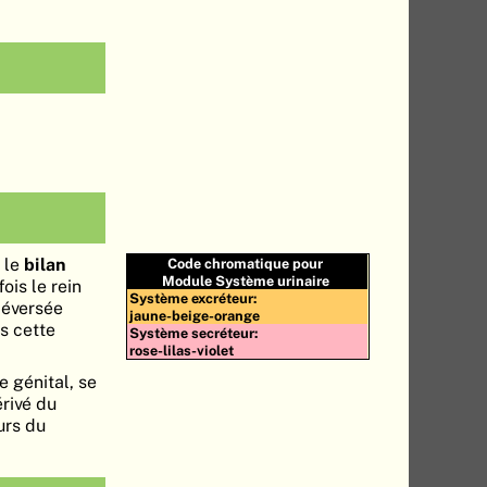
, le
bilan
Code chromatique pour
Module Système urinaire
fois le rein
Système excréteur:
 déversée
jaune-beige-orange
s cette
Système secréteur:
rose-lilas-violet
 génital, se
rivé du
urs du