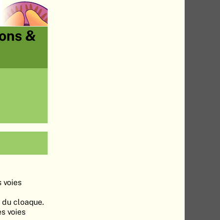
ions &
s voies
t du cloaque.
s voies