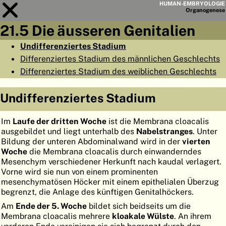
HUMAN-EMBRYOLOGIE
Organo
genese
21.5 Die äusseren Genitalien
Modul
21
Undifferenziertes Stadium
Differenziertes Stadium des männlichen Geschlechts
KAPITELLISTE
Differenziertes Stadium des weiblichen Geschlechts
LERNZIELE
Undifferenziertes Stadium
ABSTRAKT
◀
▶
SEITE
Im
Laufe der dritten Woche
ist die Membrana cloacalis
ausgebildet und liegt unterhalb des
Nabelstranges
. Unter
Bildung der unteren Abdominalwand wird in der
vierten
Woche
die Membrana cloacalis durch einwanderndes
Mesenchym verschiedener Herkunft nach kaudal verlagert.
Vorne wird sie nun von einem prominenten
HOME
mesenchymatösen Höcker mit einem epithelialen Überzug
begrenzt, die Anlage des künftigen Genitalhöckers.
EMBRYO
GENESE
Am
Ende der 5. Woche
bildet sich beidseits um die
Membrana cloacalis mehrere
kloakale Wülste
. An ihrem
ORGANO
GENESE
vorderen Ende vereinigen sie sich begrenzt durch den