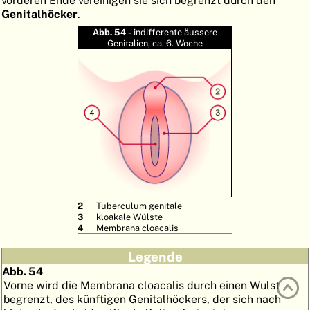
Genitalhöcker
.
ATLAS
EMBRYOLOGY
Abb. 54 -
indifferente äussere
SUCHEN
Genitalien, ca. 6. Woche
HILFE
FR
EN
2
Tuberculum genitale
3
kloakale Wülste
4
Membrana cloacalis
Legende
Abb. 54
Vorne wird die Membrana cloacalis durch einen Wulst
begrenzt, des künftigen Genitalhöckers, der sich nach