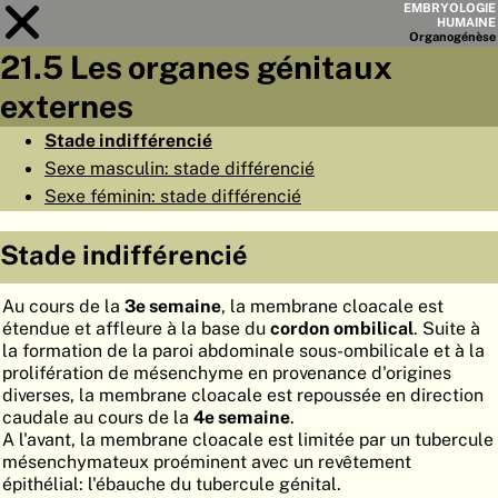
EMBRYOLOGIE
HUMAINE
Organo
génèse
21.5 Les organes génitaux
Module
21
externes
LISTE DES CHAPITRES
Stade indifférencié
Sexe masculin: stade différencié
OBJECTIFS
Sexe féminin: stade différencié
RÉSUMÉ
Stade indifférencié
◀
▶
PAGES
Au cours de la
3e semaine
, la membrane cloacale est
étendue et affleure à la base du
cordon ombilical
. Suite à
la formation de la paroi abdominale sous-ombilicale et à la
prolifération de mésenchyme en provenance d'origines
ACCUEIL
diverses, la membrane cloacale est repoussée en direction
caudale au cours de la
4e semaine
.
EMBRYO
GÉNÈSE
A l'avant, la membrane cloacale est limitée par un tubercule
mésenchymateux proéminent avec un revêtement
ORGANO
GÉNÈSE
épithélial: l'ébauche du tubercule génital.