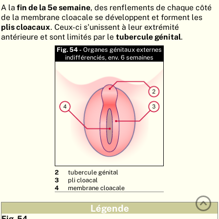
A la
fin de la 5e semaine
, des renflements de chaque côté
ATLAS
EMBRYOLOGY
de la membrane cloacale se développent et forment les
plis cloacaux
. Ceux-ci s'unissent à leur extrémité
RECHERCHER
antérieure et sont limités par le
tubercule génital
.
AIDE
Fig. 54 -
Organes génitaux externes
indifférenciés, env. 6 semaines
DE
EN
2
tubercule génital
3
pli cloacal
4
membrane cloacale
Légende
Fig. 54